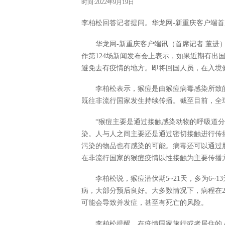
时间:2022年9月19日
李柏松回答记者提问。华龙网-新重庆客户端首
华龙网-新重庆客户端讯（首席记者 董
作第124场新闻发布会上表示，如果近期有出
避免去有疫情的地方。即将回国人员，在入境
李柏松表示，猴痘是由猴痘病毒感染所致
既往非流行国家发生持续传播。截至目前，全球
“猴痘主要是通过接触感染动物的呼吸道
染。人与人之间主要还是通过密切接触进行传
污染的物品也有感染的可能。病毒还可以通过
在非流行国家的猴痘疫情以性接触为主要传播方
李柏松说，猴痘潜伏期5~21天，多为6~
病，大部分预后良好。大多数情况下，病程在2
可能会导致并发症，甚至有死亡的风险。
李柏松提醒，在疫情国家旅行或者居住的