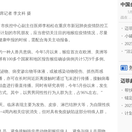
5
席记者 李文科 摄
战在 ...
进）市疾控中心副主任医师李柏松在重庆市新冠肺炎疫情防控工
·
迈菲
国计划的市民朋友，应当密切关注目的地猴痘疫情情况，尽量
·
小罐
健康申报的时候，需配合海关主动报备。
·
20
·
“沽
的一种人兽共患病。今年5月以来，猴痘首次在欧洲、美洲等
有100多个国家和地区报告猴痘确诊病例共计5万9千多例。
分泌物、病变渗出物等体液，或被感染动物咬伤、抓伤而感
播，亦可在长时间近距离接触时通过飞沫进行传播，接触病毒
胎盘进行垂直传播。同时有研究表明，今年5月份以来，发生
·
帮扶
式。其中，以男男同性性行为人群为主，占96%左右。”
·
锚定
13天。临床表现主要为发热、皮疹、淋巴结肿大等，为自限性疾
·
20
~4周内相关症状消失，但对具有免疫缺陷这部分特殊人群，
·
计划
人员，避免接触啮齿类动物和猴痘病人，避免与病人共用物