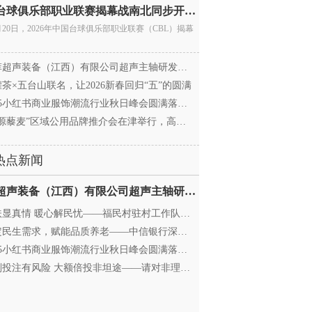
中国台球俱乐部职业联赛揭幕战南北同步开杆 首届CBL
月20日，2026年中国台球俱乐部职业联赛（CBL）揭幕
超声装备（江西）有限公司超声主轴研发和生产项
茶×五台山联名，让2026新春回归“五”的圆满
25小红书商业服饰潮流行业秋日峰会圆满落幕，携手
源藜麦”区域公用品牌推介会在津举行，高蛋白产业
热点新闻
迈菲超声装备（江西）有限公司超声主轴研发和生产项
显真情 暖心解民忧——福民村驻村工作队与村委心系
民生需求，赋能品质养老——中信银行深圳分行养老
25小红书商业服饰潮流行业秋日峰会圆满落幕，携手
投注有风险 大额倍投非坦途——请对非理性购彩说“