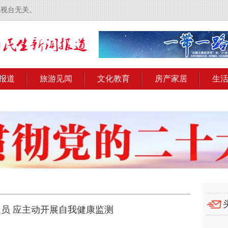
电视台无关。
报道
旅游见闻
文化教育
房产家居
生
员 应主动开展自我健康监测