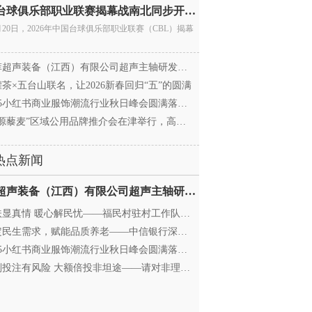
中国台球俱乐部职业联赛揭幕战南北同步开杆 首届CBL
月20日，2026年中国台球俱乐部职业联赛（CBL）揭幕
超声装备（江西）有限公司超声主轴研发和生产项
茶×五台山联名，让2026新春回归“五”的圆满
25小红书商业服饰潮流行业秋日峰会圆满落幕，携手
源藜麦”区域公用品牌推介会在津举行，高蛋白产业
热点新闻
迈菲超声装备（江西）有限公司超声主轴研发和生产项
显真情 暖心解民忧——福民村驻村工作队与村委心系
民生需求，赋能品质养老——中信银行深圳分行养老
25小红书商业服饰潮流行业秋日峰会圆满落幕，携手
投注有风险 大额倍投非坦途——请对非理性购彩说“