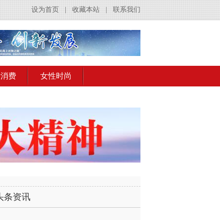
设为首页
|
收藏本站
|
联系我们
活消费
女性时尚
头条资讯