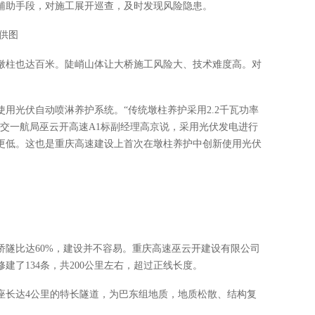
辅助手段，对施工展开巡查，及时发现风险隐患。
团供图
墩柱也达百米。陡峭山体让大桥施工风险大、技术难度高。对
。
用光伏自动喷淋养护系统。“传统墩柱养护采用2.2千瓦功率
交一航局巫云开高速A1标副经理高京说，采用光伏发电进行
更低。这也是重庆高速建设上首次在墩柱养护中创新使用光伏
，桥隧比达60%，建设并不容易。重庆高速巫云开建设有限公司
建了134条，共200公里左右，超过正线长度。
座长达4公里的特长隧道，为巴东组地质，地质松散、结构复