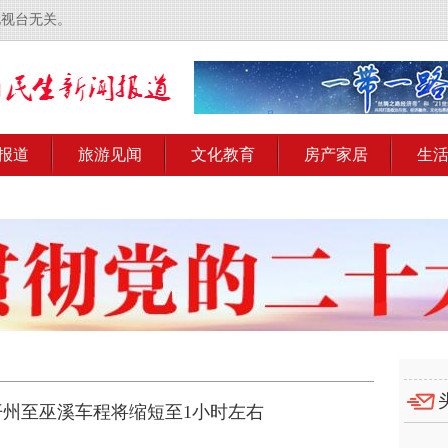
电视台无关。
报道
旅游见闻
文化教育
房产家居
生
成 开州至巫溪车程将缩短至1小时左右