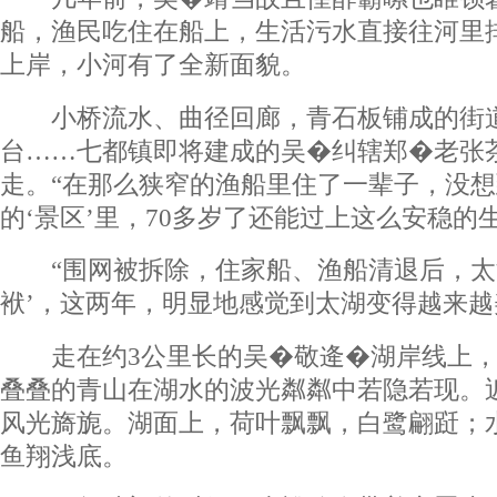
船，渔民吃住在船上，生活污水直接往河里
上岸，小河有了全新面貌。
小桥流水、曲径回廊，青石板铺成的街道
台……七都镇即将建成的吴�纠辖郑�老张
走。“在那么狭窄的渔船里住了一辈子，没
的‘景区’里，70多岁了还能过上这么安稳的
“围网被拆除，住家船、渔船清退后，太
袱’，这两年，明显地感觉到太湖变得越来越
走在约3公里长的吴�敬逄�湖岸线上，
叠叠的青山在湖水的波光粼粼中若隐若现。
风光旖旎。湖面上，荷叶飘飘，白鹭翩跹；
鱼翔浅底。