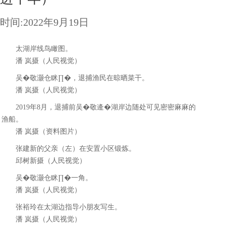
时间:2022年9月19日
太湖岸线鸟瞰图。
潘 岚摄（人民视觉）
吴�敬灏仓眯∏�，退捕渔民在晾晒菜干。
潘 岚摄（人民视觉）
2019年8月，退捕前吴�敬逄�湖岸边随处可见密密麻麻的
渔船。
潘 岚摄（资料图片）
张建新的父亲（左）在安置小区锻炼。
邱树新摄（人民视觉）
吴�敬灏仓眯∏�一角。
潘 岚摄（人民视觉）
张裕玲在太湖边指导小朋友写生。
潘 岚摄（人民视觉）