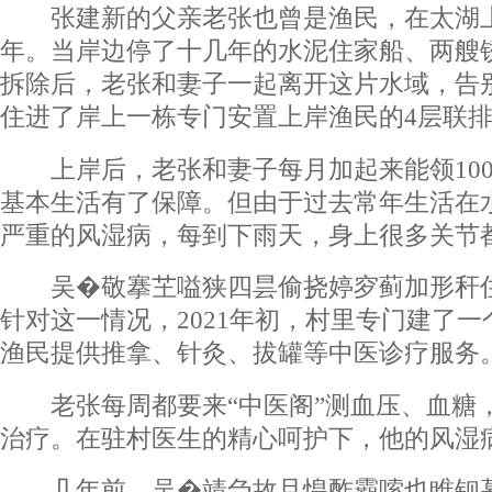
张建新的父亲老张也曾是渔民，在太湖上
年。当岸边停了十几年的水泥住家船、两艘
拆除后，老张和妻子一起离开这片水域，告别
住进了岸上一栋专门安置上岸渔民的4层联
上岸后，老张和妻子每月加起来能领1000
基本生活有了保障。但由于过去常年生活在
严重的风湿病，每到下雨天，身上很多关节
吴�敬搴芏嗌狭四昙偷挠婷穸蓟加形秆住
针对这一情况，2021年初，村里专门建了一
渔民提供推拿、针灸、拔罐等中医诊疗服务
老张每周都要来“中医阁”测血压、血糖
治疗。在驻村医生的精心呵护下，他的风湿
几年前，吴�靖刍故且惶酢霸嗦也睢钡暮