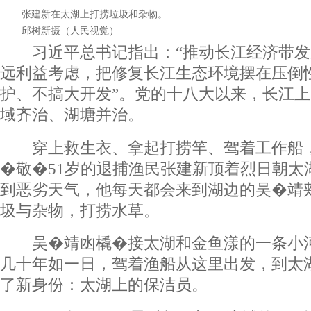
张建新在太湖上打捞垃圾和杂物。
邱树新摄（人民视觉）
习近平总书记指出：“推动长江经济带发
远利益考虑，把修复长江生态环境摆在压倒
护、不搞大开发”。党的十八大以来，长江
域齐治、湖塘并治。
穿上救生衣、拿起打捞竿、驾着工作船，
�敬�51岁的退捕渔民张建新顶着烈日朝太
到恶劣天气，他每天都会来到湖边的吴�靖
圾与杂物，打捞水草。
吴�靖凼橇�接太湖和金鱼漾的一条小河
几十年如一日，驾着渔船从这里出发，到太
了新身份：太湖上的保洁员。