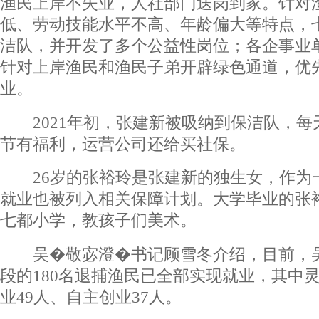
渔民上岸不失业，人社部门送岗到家。针对
低、劳动技能水平不高、年龄偏大等特点，
洁队，并开发了多个公益性岗位；各企事业
针对上岸渔民和渔民子弟开辟绿色通道，优
业。
2021年初，张建新被吸纳到保洁队，每天
节有福利，运营公司还给买社保。
26岁的张裕玲是张建新的独生女，作为一
就业也被列入相关保障计划。大学毕业的张
七都小学，教孩子们美术。
吴�敬宓澄�书记顾雪冬介绍，目前，吴
段的180名退捕渔民已全部实现就业，其中灵
业49人、自主创业37人。