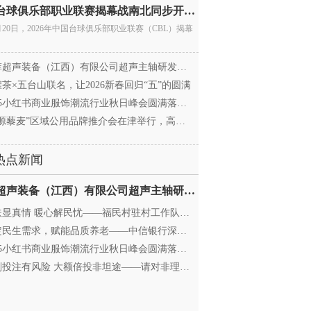
中国台球俱乐部职业联赛揭幕战南北同步开杆 首届CBL
月20日，2026年中国台球俱乐部职业联赛（CBL）揭幕
超声装备（江西）有限公司超声主轴研发和生产项
茶×五台山联名，让2026新春回归“五”的圆满
25小红书商业服饰潮流行业秋日峰会圆满落幕，携手
源藜麦”区域公用品牌推介会在津举行，高蛋白产业
热点新闻
迈菲超声装备（江西）有限公司超声主轴研发和生产项
显真情 暖心解民忧——福民村驻村工作队与村委心系
民生需求，赋能品质养老——中信银行深圳分行养老
25小红书商业服饰潮流行业秋日峰会圆满落幕，携手
投注有风险 大额倍投非坦途——请对非理性购彩说“