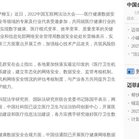
5
尹柳玉）近日，2022中国互联网法治大会――医疗健康数据安
战在 ...
全等领域的专家及行业代表受邀参加，共同就医疗健康行业的
是实现数字健康、医疗模式变革、效率变革、质量变革的关键
·
迈菲
工业和信息化部网络安全管理局数据安全处处长雷楠表示，实
·
小罐
等三方面重点开展工作，加强核心技术产品攻关，共筑风险防
·
20
·
“沽
毛群安在会上指出，各地要加快落实最近印发的《医疗卫生机
系建设，建立常态化的网络安全、数据安全、监管考核机制。
机构网络安全情况的评估考核制度，与产业各方共同提升卫生
护能力。
·
帮扶
科院法学研究所、国际法研究所联合党委书记陈国平表示，网
·
锚定
段，中国社科院已设立医疗卫生与法治协同创新中心，开展医
·
20
治建设和医疗信息法治建设，各方应携手研究做好医疗卫生数
·
计划
健康数据安全合规方面，中国信通院已开展医疗健康网络数据