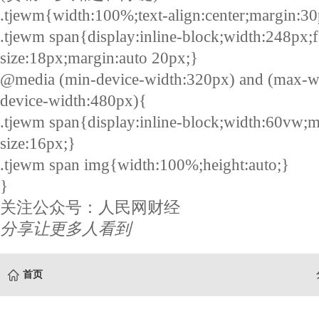
.tjewm{width:100%;text-align:center;margin:30
.tjewm span{display:inline-block;width:248px;f
size:18px;margin:auto 20px;}
@media (min-device-width:320px) and (max-w
device-width:480px){
.tjewm span{display:inline-block;width:60vw;m
size:16px;}
.tjewm span img{width:100%;height:auto;}
}
关注公众号：人民网财经
分享让更多人看到
首页