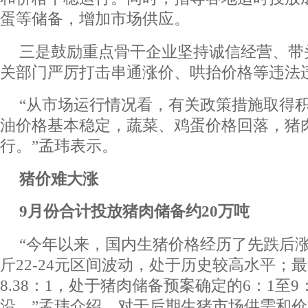
蛋等储备，增加市场供应。
三是鼓励重点骨干企业坚持诚信经营、带
关部门严厉打击串通涨价、哄抬价格等违法
“从市场运行情况看，有关政策措施取得
油价格基本稳定，蔬菜、鸡蛋价格回落，猪
行。”孟玮表示。
猪价难大涨
9月份合计投放猪肉储备约20万吨
“今年以来，国内生猪价格经历了先跌后
斤22-24元区间波动，处于历史较高水平；
8.38：1，处于猪肉储备预案确定的6：1至
沿。”
孟玮介绍，
对于后期生猪市场供需和价