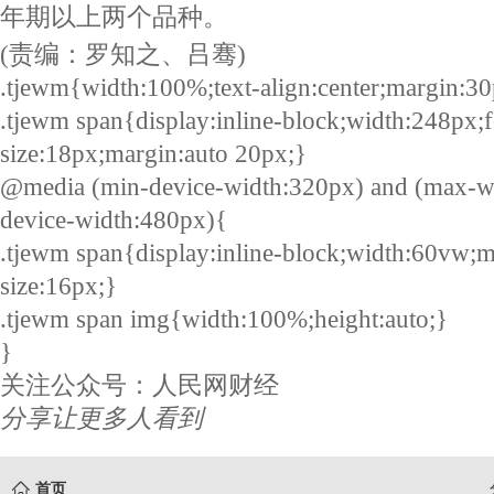
年期以上两个品种。
(责编：罗知之、吕骞)
.tjewm{width:100%;text-align:center;margin:30
.tjewm span{display:inline-block;width:248px;f
size:18px;margin:auto 20px;}
@media (min-device-width:320px) and (max-w
device-width:480px){
.tjewm span{display:inline-block;width:60vw;m
size:16px;}
.tjewm span img{width:100%;height:auto;}
}
关注公众号：人民网财经
分享让更多人看到
首页