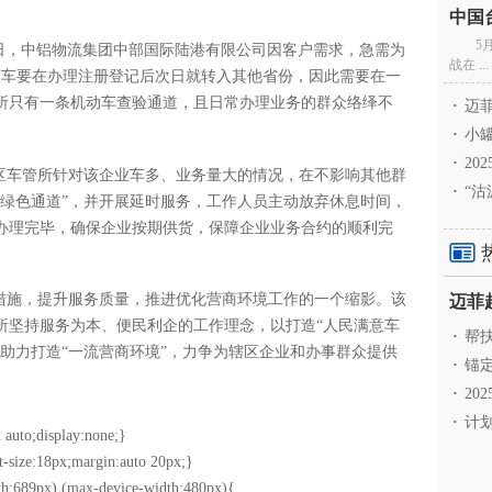
5
近日，中铝物流集团中部国际陆港有限公司因客户需求，急需为
战在 ...
余辆车要在办理注册登记后次日就转入其他省份，因此需要在一
所只有一条机动车查验通道，且日常办理业务的群众络绎不
·
迈菲
·
小罐
·
20
街区车管所针对该企业车多、业务量大的情况，在不影响其他群
·
“沽
“绿色通道”，并开展延时服务，工作人员主动放弃休息时间，
办理完毕，确保企业按期供货，保障企业业务合约的顺利完
项措施，提升服务质量，推进优化营商环境工作的一个缩影。该
所坚持服务为本、便民利企的工作理念，以打造“人民满意车
·
帮扶
助力打造“一流营商环境”，力争为辖区企业和办事群众提供
·
锚定
·
20
·
计划
 auto;display:none;}
t-size:18px;margin:auto 20px;}
h:689px),(max-device-width:480px){