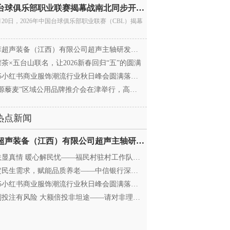
中国台球俱乐部职业联赛揭幕战南北同步开杆 首届CBL
月20日，2026年中国台球俱乐部职业联赛（CBL）揭幕
超声装备（江西）有限公司超声主轴研发和生产项
茶×五台山联名，让2026新春回归“五”的圆满
25小红书商业服饰潮流行业秋日峰会圆满落幕，携手
源藜麦”区域公用品牌推介会在津举行，高蛋白产业
热点新闻
迈菲超声装备（江西）有限公司超声主轴研发和生产项
显真情 暖心解民忧——福民村驻村工作队与村委心系
民生需求，赋能品质养老——中信银行深圳分行养老
25小红书商业服饰潮流行业秋日峰会圆满落幕，携手
投注有风险 大额倍投非坦途——请对非理性购彩说“