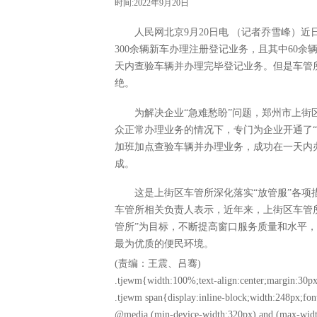
时间:2022年9月20日
人民网北京9月20日电 （记者乔雪峰）
300余辆新车办理注册登记业务，且其中60
天内查验车辆并办理完毕登记业务。但是车管
绝。
为解决企业“急难愁盼”问题，郑州市上
众正常办理业务的情况下，专门为企业开通了
加班加点查验车辆并办理业务，成功在一天内
成。
这是上街区车管所深化落实“放管服”各
车管所相关负责人表示，近年来，上街区车管
管所”为目标，不断提高窗口服务质量和水平，
最为优质的便民环境。
(责编：王震、吕骞)
.tjewm{width:100%;text-align:center;margin:30px
.tjewm span{display:inline-block;width:248px;fon
@media (min-device-width:320px) and (max-widt