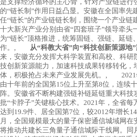
是支撑经济循环的主心骨，针对产业链进行
的“链长制”作用日益凸显。安徽在全国率先
任“链长”的产业链链长制，围绕一个产业链
十大新兴产业分别由省“四套班子”领导牵头
为“链长”顶格推进，统筹固链、强链、延链
作。,
从“科教大省”向“科技创新策源地
来，安徽充分发挥大科学装置和高校、科研
技创新策源能力，加速科技成果转移转化，
体，积极抢占未来产业发展先机。, 202
由十年前的全国第15位上升至第8位，连续
阵。安徽省不断构建强链补链延链重大科技
批“卡脖子”关键核心技术。2021年，全省
达到19.9件、居全国第7位，较2012年增长1
月，全国规模最大的量子保密通信城域网在
将推动共建长三角量子通信城际干线网。同