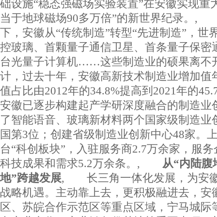
础设施“稳态强磁场实验装置”在安徽实现重
当于地球磁场90多万倍”的新世界纪录。,
下，安徽从“传统制造”转型“先进制造”，世界
控玻璃、首颗量子通信卫星、首条量子保密通
台光量子计算机……这些制造业的硕果离不
计，过去十年，安徽高新技术制造业增加值年均
值占比由2012年的34.8%提高到2021年的4
安徽已逐步构建起产学研深度融合的制造业
了智能语音、玻璃新材料两个国家级制造业
国第3位；创建省级制造业创新中心48家。
台“科创板块”，入驻服务商2.7万余家，服务
科技成果和需求5.2万余条。,
从“内陆腹
地”跨越发展
, 长三角一体化发展，为安
战略机遇。主动靠上去，更积极融进去，安
区、苏皖合作示范区等重点区域，宁马城际