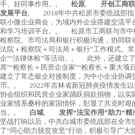
手、好同事作用。,
松原
,
开创工商联工
发展平台
, 2018年中共松原市委统战部
联小微企业商会，为域内外企业搭建交流平
和学习培训平台。, 松原市工商联与市中
检察院、市司法局和银行积极沟通，协同联
法院＋检察院＋司法局＋银行”工作模式。常
企”“法律体检”等活动。, 此外，还建立
席”“检察长＋民营企业家”“检察长＋重大项
建立了常态银企对接制度，为中小企业协调
币。, 2022年吉林省新冠肺炎疫情发生
协会组织和民营企业家踊跃捐款捐物，以实
业家情系桑梓的家国情怀，彰显了共克时艰
当。,
白城
,
发挥“法宝作用”助力“精
坚战打响以后，中共白城市委统战部在全市
了“同心助力脱贫攻坚”行动，积极引导广大