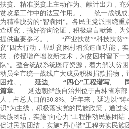
扶贫、精准脱贫上主动作为、献计出力，充
贫攻坚工作中的法宝作用。, 统一战线成
为精准脱贫的“智囊团”。各民主党派围绕重
查研究，搞好咨询论证，积极建言献策，为
提供重要参考。, “产业扶贫”“科技扶贫”“
贫”四大行动，帮助贫困村增强造血功能，实
扶，传授增产增收新技术，为贫困村留下一
队”。整合统战系统医疗资源，着力解决贫
动员全市统一战线广大成员积极捐款捐物，
困难。,
延边
,
“四心”工程谱写
,
民族
篇章
, 延边朝鲜族自治州位于吉林省东部，
人，占总人口的30.8%。近年来，延边以“
识”为主线，积极落实党的民族政策，通过实
民族团结，实施“向心力”工程推动民族团结，
促进民族团结，实施“丹心谱”工程夯实民族