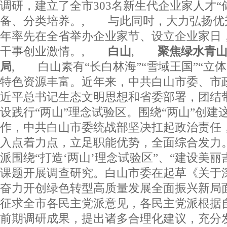
调研，建立了全市303名新生代企业家人才“
备、分类培养。, 与此同时，大力弘扬优秀
年率先在全省举办企业家节、设立企业家日
干事创业激情。,
白山
,
聚焦绿水青山 
局
, 白山素有“长白林海”“雪域王国”“立
特色资源丰富。近年来，中共白山市委、市
近平总书记生态文明思想和省委部署，团结
设践行“两山”理念试验区。围绕“两山”创建
作，中共白山市委统战部坚决扛起政治责任
入点着力点，立足职能优势，全面综合发力
派围绕“打造‘两山’理念试验区”、“建设美丽
课题开展调查研究。白山市委在起草《关于深
奋力开创绿色转型高质量发展全面振兴新局
征求全市各民主党派意见，各民主党派根据
前期调研成果，提出诸多合理化建议，充分