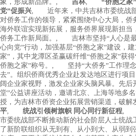
象，形成新品牌。,
吉林
,
“侨胞之家”聚
党”促振兴
, 近年来，中共吉林市委统战部
对侨务工作的领导，紧紧围绕中心大局，侨
海外联谊实现新拓展，服务侨界展现新担当
侨务工作新局面。, 吉林市坚持“人心是最
心向党”行动，加强基层“侨胞之家”建设，建
家”，其中龙潭区圣赢碳纤维“侨胞之家”获得
侨胞之家”称号。, 坚持“大侨务”工作理
去”。组织侨商优秀企业赴发达地区进行项
阔企业家视野，激发企业家头脑风暴。先后开
堂”公益讲座活动，邀请北京、上海等地多
授，为吉林市侨资企业拓展营销渠道，破
平
,
统战引领树旗帜 同心同行新征程
,
市委统战部不断推动新的社会阶层人士统战
了新阶联组织从无到有、从小到大、从弱到强