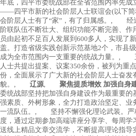
年底，四平市委统战部在全省范围内率先成
——四平市新的社会阶层人士联谊会(以下简
会阶层人士有了“家”，有了归属感。, 经
阶联队伍不断壮大、组织功能不断完善、作
员由起初不足百人发展到600多人，实现了
盖。打造省级实践创新示范基地2个，市县级
成为全市范围内一支重要的统战力量。, 
人士共提出提案、议案350余份，被列为重点
份，全面展示了广大新的社会阶层人士奋发
貌。,
辽源
,
聚焦提质增效 加强自身
委统战部坚持把加强自身建设作为最重要的
强素质、外树形象，全力打造政治坚定、业
一流队伍。, 坚持不懈强化理论武装。严
度，通过定期参加高端讲座分享学、每周学
送线上精品文章交流学，不断提高理论指导