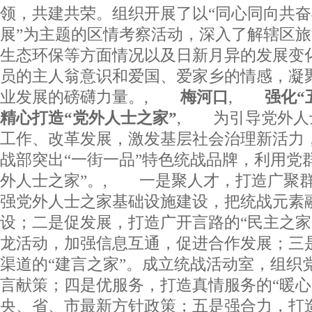
领，共建共荣。组织开展了以“同心同向共
展”为主题的区情考察活动，深入了解辖区
生态环保等方面情况以及日新月异的发展变
员的主人翁意识和爱国、爱家乡的情感，凝
业发展的磅礴力量。,
梅河口
,
强化“五
精心打造“党外人士之家”
, 为引导党外人
工作、改革发展，激发基层社会治理新活力
战部突出“一街一品”特色统战品牌，利用党
外人士之家”。, 一是聚人才，打造广聚群
强党外人士之家基础设施建设，把统战元素
设；二是促发展，打造广开言路的“民主之家
龙活动，加强信息互通，促进合作发展；三
渠道的“建言之家”。成立统战活动室，组织
言献策；四是优服务，打造真情服务的“暖心
央、省、市最新方针政策；五是强合力，打