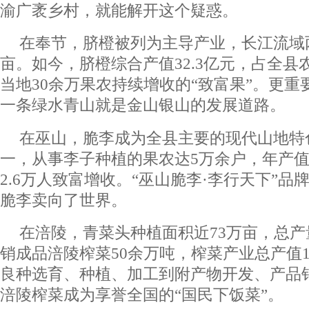
渝广袤乡村，就能解开这个疑惑。
在奉节，脐橙被列为主导产业，长江流域两
亩。如今，脐橙综合产值32.3亿元，占全县
当地30余万果农持续增收的“致富果”。更
一条绿水青山就是金山银山的发展道路。
在巫山，脆李成为全县主要的现代山地特
一，从事李子种植的果农达5万余户，年产值
2.6万人致富增收。“巫山脆李·李行天下”
脆李卖向了世界。
在涪陵，青菜头种植面积近73万亩，总产
销成品涪陵榨菜50余万吨，榨菜产业总产值1
良种选育、种植、加工到附产物开发、产品
涪陵榨菜成为享誉全国的“国民下饭菜”。