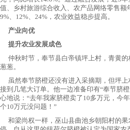
值、乡村旅游综合收入、农产品网络零售额
9%、12%、24%，农业效益稳步提高。
产业向优
提升农业发展成色
仲秋时节，奉节县白帝镇坪上村，青黄的
葱葱。
虽然奉节脐橙还没有进入采摘期，但坪上
接到几笔大订单。他一边准备印有“奉节脐橙
心地说：“去年我家脐橙卖了10多万元，今
个10万元没问题！”
和梁尚权一样，巫山县曲池乡朝阳村的果
停。自从这里的纽荷尔脐橙被认定为国家农