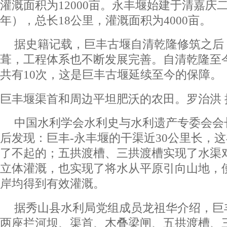
灌溉面积为12000亩。永丰堰始建于清嘉庆二
年），总长18公里，灌溉面积为4000亩。
据史籍记载，巨丰古堰自清乾隆修筑之后
葺，工程体系也不断发展完善。自清乾隆至
共有10次，这是巨丰古堰延续至今的保障。
巨丰堰渠首和周边平坦肥沃的农田。罗治洪 
中国水利学会水利史与水利遗产专委会会
后发现：巨丰-永丰堰的干渠近30公里长，
了不起的；五拱渡槽、三拱渡槽实现了水渠
立体灌溉，也实现了将水从平原引向山地，
岸均得到有效灌溉。
据秀山县水利局党组成员龙祖华介绍，巨
两座拦河坝、渠首、木叠梁闸、五拱渡槽、