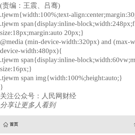
(责编：王震、吕骞)
.tjewm{width:100%;text-align:center;margin:30
.tjewm span{display:inline-block;width:248px;f
size:18px;margin:auto 20px;}
@media (min-device-width:320px) and (max-w
device-width:480px){
.tjewm span{display:inline-block;width:60vw;m
size:16px;}
.tjewm span img{width:100%;height:auto;}
}
关注公众号：人民网财经
分享让更多人看到
首页