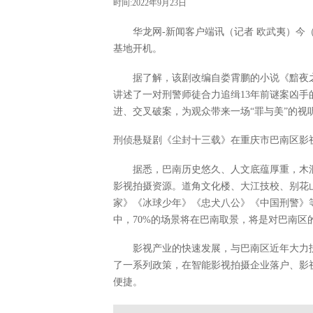
时间:2022年9月23日
华龙网-新闻客户端讯（记者 欧武夷）今
基地开机。
据了解，该剧改编自娄霄鹏的小说《黯夜
讲述了一对刑警师徒合力追缉13年前谜案凶手的
进、交叉破案，为观众带来一场“罪与美”的视
刑侦悬疑剧《尘封十三载》在重庆市巴南区影视
据悉，巴南历史悠久、人文底蕴厚重，木
影视拍摄资源。道角文化楼、大江技校、别花山
家》《冰球少年》《忠犬八公》《中国刑警》
中，70%的场景将在巴南取景，将是对巴南区
影视产业的快速发展，与巴南区近年大力
了一系列政策，在智能影视拍摄企业落户、影
便捷。