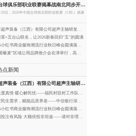
中国台球俱乐部职业联赛揭幕战南北同步开杆 首届CBL
月20日，2026年中国台球俱乐部职业联赛（CBL）揭幕
超声装备（江西）有限公司超声主轴研发和生产项
茶×五台山联名，让2026新春回归“五”的圆满
25小红书商业服饰潮流行业秋日峰会圆满落幕，携手
源藜麦”区域公用品牌推介会在津举行，高蛋白产业
热点新闻
迈菲超声装备（江西）有限公司超声主轴研发和生产项
显真情 暖心解民忧——福民村驻村工作队与村委心系
民生需求，赋能品质养老——中信银行深圳分行养老
25小红书商业服饰潮流行业秋日峰会圆满落幕，携手
投注有风险 大额倍投非坦途——请对非理性购彩说“