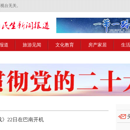
电视台无关。
报道
旅游见闻
文化教育
房产家居
生
》22日在巴南开机