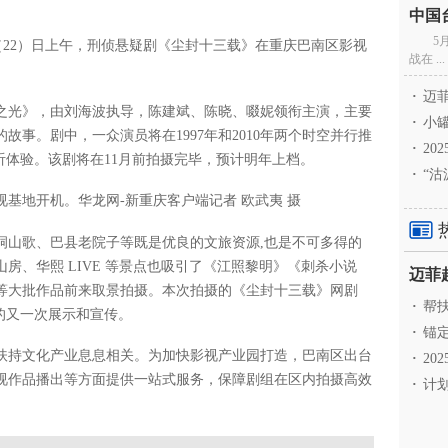
5
（22）日上午，刑侦悬疑剧《尘封十三载》在重庆巴南区影视
战在 ...
·
迈菲
之光》，由刘海波执导，陈建斌、陈晓、啜妮领衔主演，主要
·
小罐
故事。剧中，一众演员将在1997年和2010年两个时空并行推
·
20
听体验。该剧将在11月前拍摄完毕，预计明年上档。
·
“沽
基地开机。华龙网-新重庆客户端记者 欧武夷 摄
洞山歌、巴县老院子等既是优良的文旅资源,也是不可多得的
房、华熙 LIVE 等景点也吸引了《江照黎明》《刺杀小说
等大批作品前来取景拍摄。本次拍摄的《尘封十三载》网剧
·
帮扶
的又一次展示和宣传。
·
锚定
扶持文化产业息息相关。为加快影视产业园打造，巴南区出台
·
20
视作品播出等方面提供一站式服务，保障剧组在区内拍摄高效
·
计划