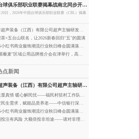
中国台球俱乐部职业联赛揭幕战南北同步开杆 首届CBL
月20日，2026年中国台球俱乐部职业联赛（CBL）揭幕
超声装备（江西）有限公司超声主轴研发和生产项
茶×五台山联名，让2026新春回归“五”的圆满
25小红书商业服饰潮流行业秋日峰会圆满落幕，携手
源藜麦”区域公用品牌推介会在津举行，高蛋白产业
热点新闻
迈菲超声装备（江西）有限公司超声主轴研发和生产项
显真情 暖心解民忧——福民村驻村工作队与村委心系
民生需求，赋能品质养老——中信银行深圳分行养老
25小红书商业服饰潮流行业秋日峰会圆满落幕，携手
投注有风险 大额倍投非坦途——请对非理性购彩说“