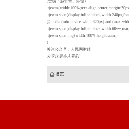
(责编：赵竹青、陈键)
.tjewm{width:100%;text-align:center;margin:30px
.tjewm span{display:inline-block;width:248px;fon
@media (min-device-width:320px) and (max-widt
.tjewm span{display:inline-block;width:60vw;mar
.tjewm span img{width:100%;height:auto;}
}
关注公众号：人民网财经
分享让更多人看到
首页