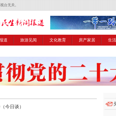
电视台无关。
报道
旅游见闻
文化教育
房产家居
生
楼（今日谈）