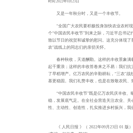
时间:2022年9月23日
又是一年秋分时，又是一个丰收节。
“全国广大农民要积极投身加快农业农村现代
个“中国农民丰收节”到来之际，习近平总书记
致以节日的祝贺和诚挚的慰问。这充分体现了我
农”战线上的同志们的亲切关怀。
春种秋收，天道酬勤。这样的丰收景象满载
起千重浪；这样的丰收答卷来之不易：我们抗
了早稻增产。亿万农民的辛勤耕耘，“三农”
基更稳固。我们礼赞丰收，也是在致敬农民、
“中国农民丰收节”既是亿万农民庆丰收、晒
稳，发展底气足。在全社会营造关注农业、关
性、主动性、创造性，扎实推进乡村振兴，我
《 人民日报 》（ 2022年09月23日 01 版）