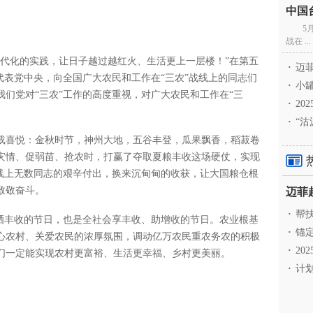
5
战在 ...
化的实践，让日子越过越红火、生活更上一层楼！”在第五
·
迈菲
代表党中央，向全国广大农民和工作在“三农”战线上的同志们
·
小罐
们党对“三农”工作的高度重视，对广大农民和工作在“三
·
20
·
“沽
喜悦：金秋时节，神州大地，五谷丰登，瓜果飘香，稻菽卷
灾情、促弱苗、抢农时，打赢了夺取夏粮丰收这场硬仗，实现
战线上无数同志的艰辛付出，换来沉甸甸的收获，让大国粮仓根
致敬奋斗。
·
帮扶
丰收的节日，也是全社会享丰收、助增收的节日。农业根基
·
锚定
心农村、关爱农民的浓厚氛围，调动亿万农民重农务农的积极
·
20
们一定能实现农村更富裕、生活更幸福、乡村更美丽。
·
计划