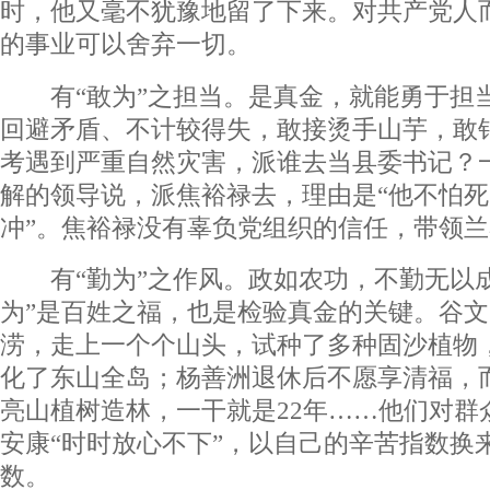
时，他又毫不犹豫地留了下来。对共产党人
的事业可以舍弃一切。
有“敢为”之担当。是真金，就能勇于担
回避矛盾、不计较得失，敢接烫手山芋，敢
考遇到严重自然灾害，派谁去当县委书记？
解的领导说，派焦裕禄去，理由是“他不怕
冲”。焦裕禄没有辜负党组织的信任，带领
有“勤为”之作风。政如农功，不勤无以成
为”是百姓之福，也是检验真金的关键。谷
涝，走上一个个山头，试种了多种固沙植物
化了东山全岛；杨善洲退休后不愿享清福，
亮山植树造林，一干就是22年……他们对群
安康“时时放心不下”，以自己的辛苦指数换
数。