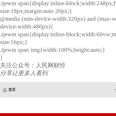
.tjewm span{display:inline-block;width:248px;f
size:18px;margin:auto 20px;}
@media (min-device-width:320px) and (max-w
device-width:480px){
.tjewm span{display:inline-block;width:60vw;m
size:16px;}
.tjewm span img{width:100%;height:auto;}
}
关注公众号：人民网财经
分享让更多人看到
首页