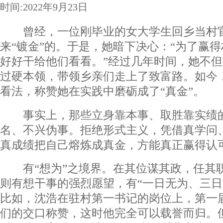
时间:2022年9月23日
曾经，一位刚毕业的女大学生回乡当村官
来“镀金”的。于是，她暗下决心：“为了赢
好好干给他们看看。”经过几年时间，她不
过硬本领，带领乡亲们走上了致富路。如今
看法，称赞她在实践中磨砺成了“真金”。
事实上，那些立身靠本事、取胜靠实绩的
名、不兴伪事。拒绝形式主义，凭借真学问
真成绩把自己熔炼成真金，方能真正赢得认
有“想为”之境界。在其位谋其政，任其
则有想干事的强烈愿望，有“一日无为、三日
比如，沈浩在驻村第一书记的岗位上，第一
们的交口称赞，这时他完全可以载誉而归。