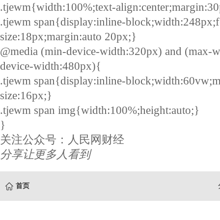
.tjewm{width:100%;text-align:center;margin:30
.tjewm span{display:inline-block;width:248px;f
size:18px;margin:auto 20px;}
@media (min-device-width:320px) and (max-w
device-width:480px){
.tjewm span{display:inline-block;width:60vw;m
size:16px;}
.tjewm span img{width:100%;height:auto;}
}
关注公众号：人民网财经
分享让更多人看到
首页