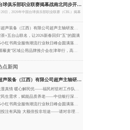
中国台球俱乐部职业联赛揭幕战南北同步开杆 首届CBL
月20日，2026年中国台球俱乐部职业联赛（CBL）揭幕
超声装备（江西）有限公司超声主轴研发和生产项
茶×五台山联名，让2026新春回归“五”的圆满
25小红书商业服饰潮流行业秋日峰会圆满落幕，携手
源藜麦”区域公用品牌推介会在津举行，高蛋白产业
热点新闻
迈菲超声装备（江西）有限公司超声主轴研发和生产项
显真情 暖心解民忧——福民村驻村工作队与村委心系
民生需求，赋能品质养老——中信银行深圳分行养老
25小红书商业服饰潮流行业秋日峰会圆满落幕，携手
投注有风险 大额倍投非坦途——请对非理性购彩说“