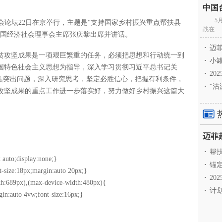
5
社会论坛22日在京举行，主题是“支持国家乡村振兴重点帮扶县
战在 ...
中国经济社会理事会主席张庆黎出席并讲话。
·
迈菲
攻坚成果是一项艰巨繁重的任务，必须把思想和行动统一到
·
小罐
国特色社会主义思想为指导，深入学习贯彻习近平总书记关
·
20
聚焦突出问题，深入研究思考，坚定必胜信心，把握有利条件，
·
“沽
攻坚成果的重点工作进一步落实好，努力做好乡村振兴这篇大
·
帮扶
 auto;display:none;}
·
锚定
t-size:18px;margin:auto 20px;}
·
20
h:689px),(max-device-width:480px){
·
计划
gin:auto 4vw;font-size:16px;}