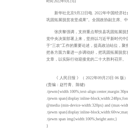
时间:2022年9月23日
新华社北京9月22日电 2022年中国经济
巩固拓展脱贫攻坚成果”。全国政协副主席、
张庆黎强调，支持重点帮扶县巩固拓展脱贫
党中央决策部署上来，坚持以习近平新时代中
于“三农”工作的重要论述，提高政治站位，
把各方面力量进一步调动好，把巩固拓展脱贫
文章，以实际行动迎接党的二十大胜利召开。
《 人民日报 》（ 2022年09月23日 06 版）
(责编：赵竹青、陈键)
.tjewm{width:100%;text-align:center;margin:30px
.tjewm span{display:inline-block;width:248px;fon
@media (min-device-width:320px) and (max-widt
.tjewm span{display:inline-block;width:60vw;mar
.tjewm span img{width:100%;height:auto;}
}