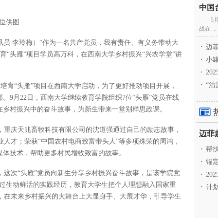
5
单位供图
战在 ...
通讯员 李玲梅）“作为一名共产党员，我有责任、有义务带动大
·
迈菲
育“头雁”项目学员高万科，在西南大学乡村振兴“兴农学堂”讲
·
小罐
·
20
·
“沽
人培育“头雁”项目在西南大学启动，为了更好推动项目开展，
。9月22日，西南大学继续教育学院组织7位“头雁”党员在线
他们在乡村振兴中的奋斗故事，为新生带来一堂别样思政课。
，重庆天兆畜牧科技有限公司的沈道强通过自己的励志故事，
业人才；荣获“中国农村电商致富带头人”等多项殊荣的周鸿，
·
帮扶
代媒体技术，帮助更多村民增收致富的故事。
·
锚定
，这次“头雁”党员向新生分享乡村振兴奋斗故事，是该学院党
·
20
通过生动鲜活的实践经历，教育大学生把个人理想融入国家重
·
计划
，在未来乡村振兴的大舞台上大显身手、大展才华，引导学生