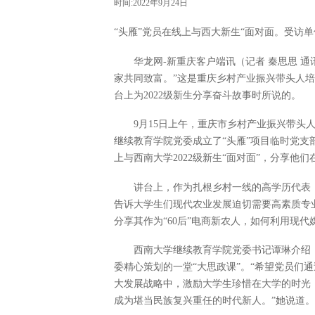
时间:2022年9月24日
“头雁”党员在线上与西大新生“面对面。受访
华龙网-新重庆客户端讯（记者 秦思思 
家共同致富。”这是重庆乡村产业振兴带头人培
台上为2022级新生分享奋斗故事时所说的。
9月15日上午，重庆市乡村产业振兴带头
继续教育学院党委成立了“头雁”项目临时党支部
上与西南大学2022级新生“面对面”，分享
讲台上，作为扎根乡村一线的高学历代表
告诉大学生们现代农业发展迫切需要高素质专
分享其作为“60后”电商新农人，如何利用现
西南大学继续教育学院党委书记谭琳介绍
委精心策划的一堂“大思政课”。“希望党员们
大发展战略中，激励大学生珍惜在大学的时光
成为堪当民族复兴重任的时代新人。”她说道。