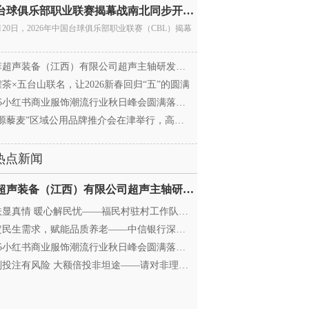
中国台球俱乐部职业联赛揭幕战南北同步开杆 首届CBL
月20日，2026年中国台球俱乐部职业联赛（CBL）揭幕
超声装备（江西）有限公司超声主轴研发和生产项
茶×五台山联名，让2026新春回归“五”的圆满
25小红书商业服饰潮流行业秋日峰会圆满落幕，携手
源藜麦”区域公用品牌推介会在津举行，高蛋白产业
热点新闻
迈菲超声装备（江西）有限公司超声主轴研发和生产项
显真情 暖心解民忧——福民村驻村工作队与村委心系
民生需求，赋能品质养老——中信银行深圳分行养老
25小红书商业服饰潮流行业秋日峰会圆满落幕，携手
投注有风险 大额倍投非坦途——请对非理性购彩说“