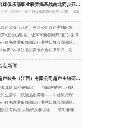
中国台球俱乐部职业联赛揭幕战南北同步开杆 首届CBL
月20日，2026年中国台球俱乐部职业联赛（CBL）揭幕
超声装备（江西）有限公司超声主轴研发和生产项
茶×五台山联名，让2026新春回归“五”的圆满
25小红书商业服饰潮流行业秋日峰会圆满落幕，携手
源藜麦”区域公用品牌推介会在津举行，高蛋白产业
热点新闻
迈菲超声装备（江西）有限公司超声主轴研发和生产项
显真情 暖心解民忧——福民村驻村工作队与村委心系
民生需求，赋能品质养老——中信银行深圳分行养老
25小红书商业服饰潮流行业秋日峰会圆满落幕，携手
投注有风险 大额倍投非坦途——请对非理性购彩说“