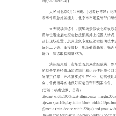
时间:2022年9月24日
人民网北京9月24日电 （记者孙博洋）
发事件应急处置能力，北京市市场监管部门组
当天现场演练中，演练场景假设北京欢乐谷
用单位迅速启动应急救援预案并上报困人情况
赶赴现场处置，总局应急专家组远程提供技术
练分工明确、衔接顺畅，现场处置高效、贴近
能力，演练取得圆满成功。
演练结束后，市场监管总局党组成员、副
的就是要检验市场监管部门和运营使用单位对
迫感责任感，严格落实好生产企业、运营使用
全，督促指导各地做好应急值守和预案准备。
(责编：杨虞波罗、吕骞)
.tjewm{width:100%;text-align:center;margin:30px
.tjewm span{display:inline-block;width:248px;fon
@media (min-device-width:320px) and (max-widt
.tjewm span{display:inline-block;width:60vw;mar