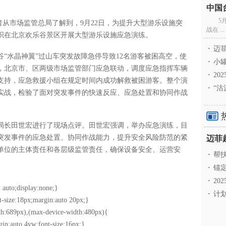
5
记者从市场监管总局了解到，9月22日，为提升大型游乐设施突
战在 ...
织在北京欢乐谷景区开展大型游乐设施应急演练。
·
迈菲
“水晶神翼”过山车突发故障急停导致12名游客被困高空，使
·
小罐
，北京市、区两级市场监管部门应急联动，调度应急指挥车辆
·
20
支持，应急救援小组在规定时间内成功解救被困游客。整个演
·
“沽
实战，检验了面对突发事件的快速反应、应急处置和协同作战
局长田世宏进行了现场点评。田世宏强调，举办应急演练，目
突发事件的应急处置、协同作战能力，提升安全风险防范的紧
单位的主体责任和各层级监管责任，确保设备安全、运营安
·
帮扶
·
锚定
·
20
 auto;display:none;}
·
计划
t-size:18px;margin:auto 20px;}
h:689px),(max-device-width:480px){
gin:auto 4vw;font-size:16px;}