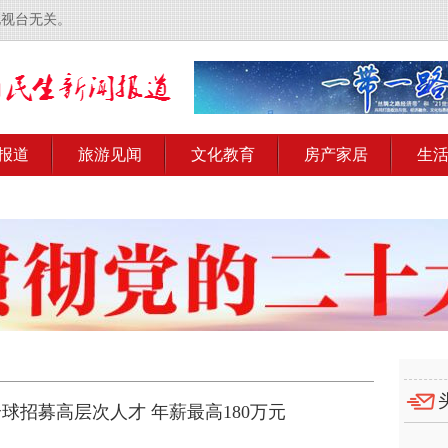
电视台无关。
报道
旅游见闻
文化教育
房产家居
生
招募高层次人才 年薪最高180万元