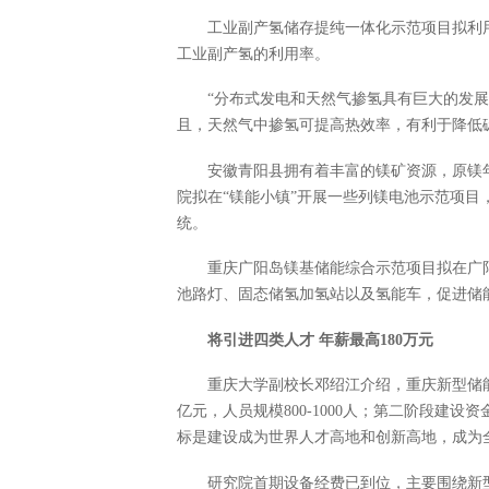
工业副产氢储存提纯一体化示范项目拟利
工业副产氢的利用率。
“分布式发电和天然气掺氢具有巨大的发展潜
且，天然气中掺氢可提高热效率，有利于降低
安徽青阳县拥有着丰富的镁矿资源，原镁
院拟在“镁能小镇”开展一些列镁电池示范项
统。
重庆广阳岛镁基储能综合示范项目拟在广
池路灯、固态储氢加氢站以及氢能车，促进储能
将引进四类人才 年薪最高180万元
重庆大学副校长邓绍江介绍，重庆新型储
亿元，人员规模800-1000人；第二阶段建设资金
标是建设成为世界人才高地和创新高地，成为
研究院首期设备经费已到位，主要围绕新