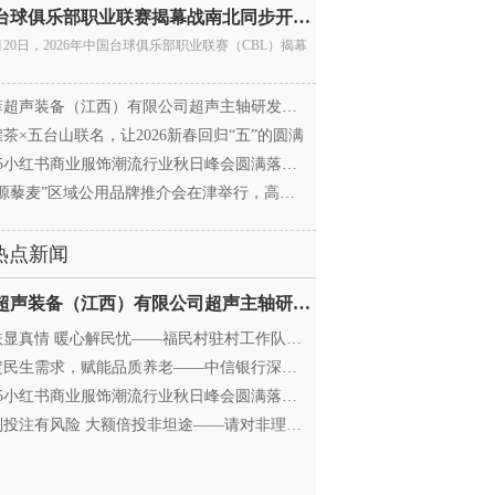
中国台球俱乐部职业联赛揭幕战南北同步开杆 首届CBL
月20日，2026年中国台球俱乐部职业联赛（CBL）揭幕
超声装备（江西）有限公司超声主轴研发和生产项
茶×五台山联名，让2026新春回归“五”的圆满
25小红书商业服饰潮流行业秋日峰会圆满落幕，携手
源藜麦”区域公用品牌推介会在津举行，高蛋白产业
热点新闻
迈菲超声装备（江西）有限公司超声主轴研发和生产项
显真情 暖心解民忧——福民村驻村工作队与村委心系
民生需求，赋能品质养老——中信银行深圳分行养老
25小红书商业服饰潮流行业秋日峰会圆满落幕，携手
投注有风险 大额倍投非坦途——请对非理性购彩说“