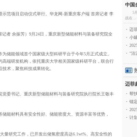
5
示范项目启动仪式举行。华龙网-新重庆客户端 首席记者 李
战在 ...
·
迈菲
席记者 佘振芳）9月24日，重庆新型储能材料与装备研究院全
·
小罐
。
·
20
·
“沽
作为储能领域首个国家级大型科研平台于今年5月正式成立。
的高端研发机构，依托重庆大学相关国家级科研平台，联合行
沿技术，聚焦科技成果转化。
·
帮扶
院党委书记、重庆新型储能材料与装备研究院执行院长王敬丰
·
锚定
·
20
等储能材料具有安全性好、储能密度大、资源丰富等优势，
·
计划
大量研究工作，已开发出储氢密度高达6.1wt%、高安全性的