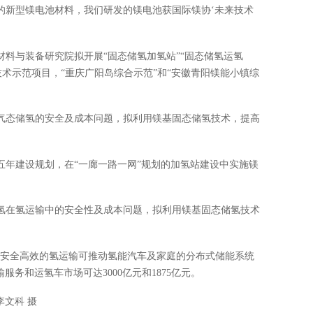
的新型镁电池材料，我们研发的镁电池获国际镁协‘未来技术
料与装备研究院拟开展“固态储氢加氢站”“固态储氢运氢
分技术示范项目，“重庆广阳岛综合示范”和“安徽青阳镁能小镇综
气态储氢的安全及成本问题，拟利用镁基固态储氢技术，提高
五年建设规划，在“一廊一路一网”规划的加氢站建设中实施镁
氢在氢运输中的安全性及成本问题，拟利用镁基固态储氢技术
，安全高效的氢运输可推动氢能汽车及家庭的分布式储能系统
服务和运氢车市场可达3000亿元和1875亿元。
李文科 摄