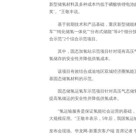
新型储氢材料及多种成本均低于磷酸铁锂电池
奖’。”王敬丰说。
基于前期技术和产品基础，重庆新型储能材
车”“纯化储氢一体化”“分布式储能”等4个细
合示范”2个综合示范项目。
其中，固态加氢站示范项目针对现有高压
氢储存的安全性并降低供氢成本。
该项目有效结合成渝地区双城经济圈氢能
基固态储氢材料的示范。
固态储氢运氢车示范项目针对高压气态储
提高氢储运的安全性并降低供氢成本。
“氢运输服务是保证氢能社会运营的基础
大规模应用。”王敬丰表示，5年后，我国氢运输
发布会现场。华龙网-新重庆客户端 首席记者 