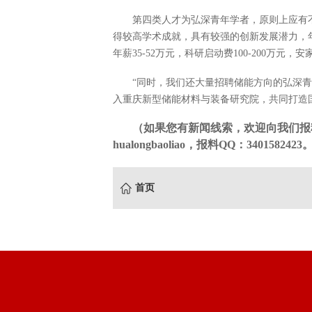
第四类人才为弘深青年学者，原则上应有
得较高学术成就，具有较强的创新发展潜力，年龄
年薪35-52万元，科研启动费100-200万元，安家
“同时，我们还大量招聘储能方向的弘深
入重庆新型储能材料与装备研究院，共同打造
（如果您有新闻线索，欢迎向我们报
hualongbaoliao，报料QQ：3401582423
首页