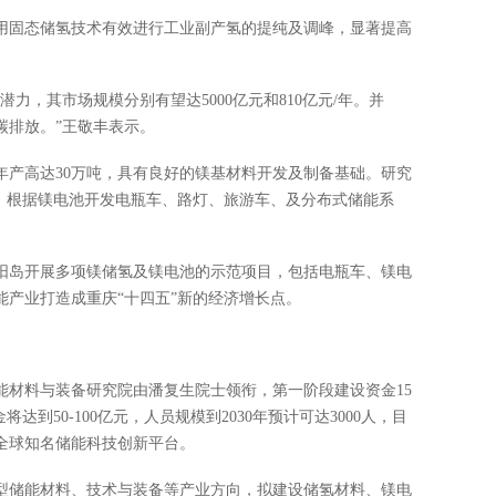
用固态储氢技术有效进行工业副产氢的提纯及调峰，显著提高
力，其市场规模分别有望达5000亿元和810亿元/年。并
碳排放。”王敬丰表示。
年产高达30万吨，具有良好的镁基材料开发及制备基础。研究
目，根据镁电池开发电瓶车、路灯、旅游车、及分布式储能系
阳岛开展多项镁储氢及镁电池的示范项目，包括电瓶车、镁电
产业打造成重庆“十四五”新的经济增长点。
能材料与装备研究院由潘复生院士领衔，第一阶段建设资金15
将达到50-100亿元，人员规模到2030年预计可达3000人，目
全球知名储能科技创新平台。
型储能材料、技术与装备等产业方向，拟建设储氢材料、镁电