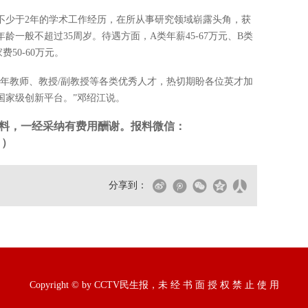
不少于2年的学术工作经历，在所从事研究领域崭露头角，获
一般不超过35周岁。待遇方面，A类年薪45-67万元、B类
费50-60万元。
青年教师、教授/副教授等各类优秀人才，热切期盼各位英才加
国家级创新平台。”邓绍江说。
料，一经采纳有费用酬谢。报料微信：
。）
分享到：
Copyright © by CCTV民生报，未 经 书 面 授 权 禁 止 使 用