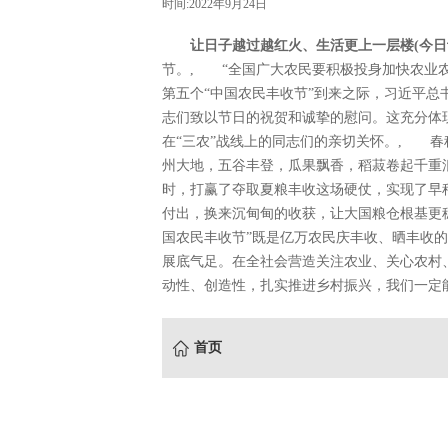
时间:2022年9月24日
让日子越过越红火、生活更上一层楼(今日
节。, “全国广大农民要积极投身加快农业
第五个“中国农民丰收节”到来之际，习近平总
志们致以节日的祝贺和诚挚的慰问。这充分体
在“三农”战线上的同志们的亲切关怀。, 
州大地，五谷丰登，瓜果飘香，稻菽卷起千重
时，打赢了夺取夏粮丰收这场硬仗，实现了早
付出，换来沉甸甸的收获，让大国粮仓根基更
国农民丰收节”既是亿万农民庆丰收、晒丰收
展底气足。在全社会营造关注农业、关心农村
动性、创造性，扎实推进乡村振兴，我们一定
首页