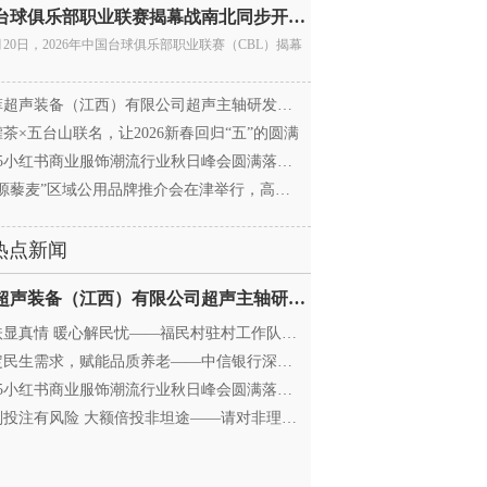
中国台球俱乐部职业联赛揭幕战南北同步开杆 首届CBL
月20日，2026年中国台球俱乐部职业联赛（CBL）揭幕
超声装备（江西）有限公司超声主轴研发和生产项
茶×五台山联名，让2026新春回归“五”的圆满
25小红书商业服饰潮流行业秋日峰会圆满落幕，携手
源藜麦”区域公用品牌推介会在津举行，高蛋白产业
热点新闻
迈菲超声装备（江西）有限公司超声主轴研发和生产项
显真情 暖心解民忧——福民村驻村工作队与村委心系
民生需求，赋能品质养老——中信银行深圳分行养老
25小红书商业服饰潮流行业秋日峰会圆满落幕，携手
投注有风险 大额倍投非坦途——请对非理性购彩说“