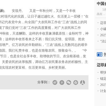
5
谈)
, 安筱丹, 又是一年秋分时，又是一个丰收
战在 ...
农村现代化的实践，让日子越过越红火、生活更上一层楼！”在
书记代表党中央，向全国广大农民和工作在“三农”战线上的同
·
迈菲
现了我们党对“三农”工作的高度重视，对广大农民和工作
·
小罐
春种秋收，天道酬勤。这样的丰收景象满载喜悦：金秋时节，神
·
20
浪；这样的丰收答卷来之不易：我们抗灾情、促弱苗、抢农
·
“沽
稻增产。亿万农民的辛勤耕耘，“三农”战线上无数同志的艰辛
稳固。我们礼赞丰收，也是在致敬农民、致敬奋斗。, “中
的节日，也是全社会享丰收、助增收的节日。农业根基稳，发
、关爱农民的浓厚氛围，调动亿万农民重农务农的积极性、主
能实现农村更富裕、生活更幸福、乡村更美丽。
·
帮扶
·
锚定
分享到：
·
20
·
计划