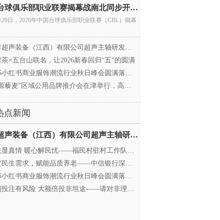
中国台球俱乐部职业联赛揭幕战南北同步开杆 首届CBL
月20日，2026年中国台球俱乐部职业联赛（CBL）揭幕
超声装备（江西）有限公司超声主轴研发和生产项
茶×五台山联名，让2026新春回归“五”的圆满
25小红书商业服饰潮流行业秋日峰会圆满落幕，携手
源藜麦”区域公用品牌推介会在津举行，高蛋白产业
热点新闻
迈菲超声装备（江西）有限公司超声主轴研发和生产项
显真情 暖心解民忧——福民村驻村工作队与村委心系
民生需求，赋能品质养老——中信银行深圳分行养老
25小红书商业服饰潮流行业秋日峰会圆满落幕，携手
投注有风险 大额倍投非坦途——请对非理性购彩说“