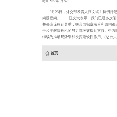
时间:2022年9月24日
9月23日，外交部发言人汪文斌主持例行记
问题提问。, 汪文斌表示，我们已经多次阐
整都应该得到尊重，联合国宪章宗旨和原则都
于和平解决危机的努力都应该得到支持。中方
继续为推动局势缓和发挥建设性作用。(总台央视
首页