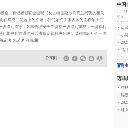
5
者会。有记者就联合国秘书长古特雷斯涉乌克兰局势的相关
战在 ...
明在乌克兰问题上的立场，我们始终主张各国的主权领土完
应该得到遵守，各国合理安全关切都应该得到重视，一切有利
·
迈菲
呼吁相关各方通过对话协商妥善解决分歧，愿同国际社会一道
·
小罐
记者 朱若梦 孔禄渊)
·
20
·
“沽
分享到：
·
帮扶
·
锚定
·
20
·
计划