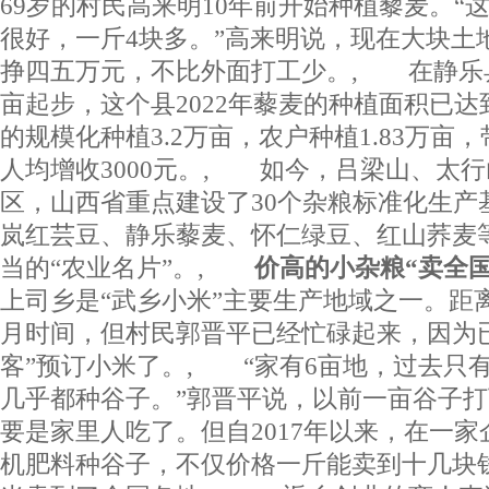
69岁的村民高来明10年前开始种植藜麦。“
很好，一斤4块多。”高来明说，现在大块土
挣四五万元，不比外面打工少。, 在静乐县，
亩起步，这个县2022年藜麦的种植面积已达
的规模化种植3.2万亩，农户种植1.83万亩，
人均增收3000元。, 如今，吕梁山、太
区，山西省重点建设了30个杂粮标准化生产
岚红芸豆、静乐藜麦、怀仁绿豆、红山荞麦
当的“农业名片”。,
价高的小杂粮“卖全国
上司乡是“武乡小米”主要生产地域之一。距
月时间，但村民郭晋平已经忙碌起来，因为
客”预订小米了。, “家有6亩地，过去只
几乎都种谷子。”郭晋平说，以前一亩谷子
要是家里人吃了。但自2017年以来，在一
机肥料种谷子，不仅价格一斤能卖到十几块