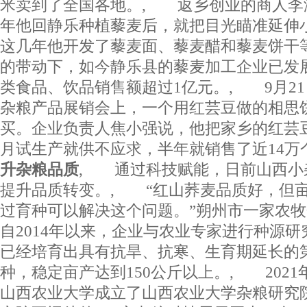
米卖到了全国各地。, 返乡创业的商人李润
年他回静乐种植藜麦后，就把目光瞄准延伸
这几年他开发了藜麦面、藜麦醋和藜麦饼干
的带动下，如今静乐县的藜麦加工企业已发展
类食品、饮品销售额超过1亿元。, 9月2
杂粮产品展销会上，一个用红芸豆做的相思
买。企业负责人焦小强说，他把家乡的红芸
月试生产就供不应求，半年就销售了近14
升杂粮品质
, 通过科技赋能，日前山西小
提升品质转变。, “红山荞麦品质好，但
过育种可以解决这个问题。”朔州市一家农
自2014年以来，企业与农业专家进行种源
已经培育出具有抗旱、抗寒、生育期延长的
种，稳定亩产达到150公斤以上。, 202
山西农业大学成立了山西农业大学杂粮研究