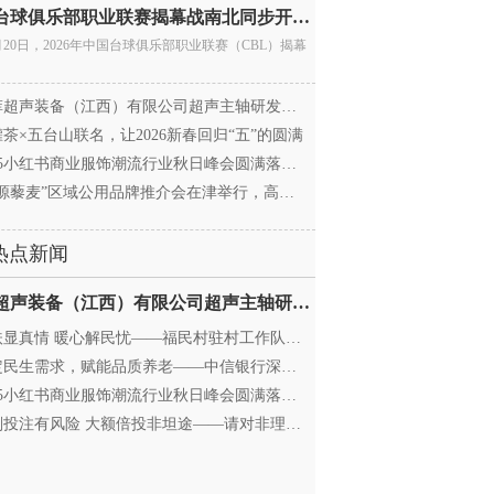
中国台球俱乐部职业联赛揭幕战南北同步开杆 首届CBL
月20日，2026年中国台球俱乐部职业联赛（CBL）揭幕
超声装备（江西）有限公司超声主轴研发和生产项
茶×五台山联名，让2026新春回归“五”的圆满
25小红书商业服饰潮流行业秋日峰会圆满落幕，携手
源藜麦”区域公用品牌推介会在津举行，高蛋白产业
热点新闻
迈菲超声装备（江西）有限公司超声主轴研发和生产项
显真情 暖心解民忧——福民村驻村工作队与村委心系
民生需求，赋能品质养老——中信银行深圳分行养老
25小红书商业服饰潮流行业秋日峰会圆满落幕，携手
投注有风险 大额倍投非坦途——请对非理性购彩说“