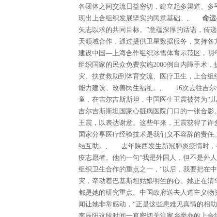
各团体之间交流日益密切，建立起多渠道、多
现出上合组织发展坚实的民意基础。,
命运
矢志以求的共同目标。”意蕴深厚的话语，传
天领域合作，通过提供卫星数据服务，支持各
建设中国—上海合作组织冰雪体育示范区，明
组织国家的民众免费实施2000例白内障手术，
灾、扶贫救助到体育交流、医疗卫生，上合组
能力建设、改善民生福祉。, 16次去往吉尔吉
童，在吉尔吉斯斯坦，中国医生王震被誉为“
吉尔吉斯斯坦国家心脏病医院门口的一张合影
王震，以表达谢意。这些年来，王震获得了许
国家分享医疗经验技术是我们义不容辞的责任
结互助。, 去年陕西发生新冠肺炎疫情时，
疫志愿者。他的一句“我是外国人，但不是外
组织卫生合作的重点之一，“以后，我要把在
灾，牵动着巴基斯坦姑娘明竺的心。她正在清
都是她的研究重点。中国政府送去人道主义物
闻让她非常感动，“正是这些患难见真情的相
李辰阳这段时间一直密切关注家乡举办的上合