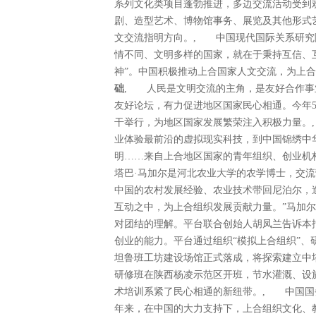
系列文化类项目蓬勃推进，多边交流活动受到
剧、造型艺术、博物馆事务、展览及其他形式
文交流指明方向。, 中国现代国际关系研究
情不同、文明多样的国家，就在于秉持互信、
神”。中国积极推动上合国家人文交流，为上
础
, 人民是文明交流的主角，是友好合作事
友好论坛，有力促进地区国家民心相通。今年
干举行，为地区国家发展繁荣注入积极力量。
业体验最前沿的虚拟现实科技，到中国锦绣中
明……来自上合地区国家的青年组织、创业机
塔巴·马加尔是河北农业大学的农学博士，交
中国的农村发展经验、农业技术带回尼泊尔，
互动之中，为上合组织发展贡献力量。”马加
对团结的理解。平台联合创始人胡凤兰告诉本
创业的能力。平台通过组织“模拟上合组织”
坦鲁班工坊建设场馆正式落成，将探索建立中
研修班在陕西杨凌示范区开班，节水灌溉、设
术培训系紧了民心相通的新纽带。, 中国国
年来，在中国的大力支持下，上合组织文化、