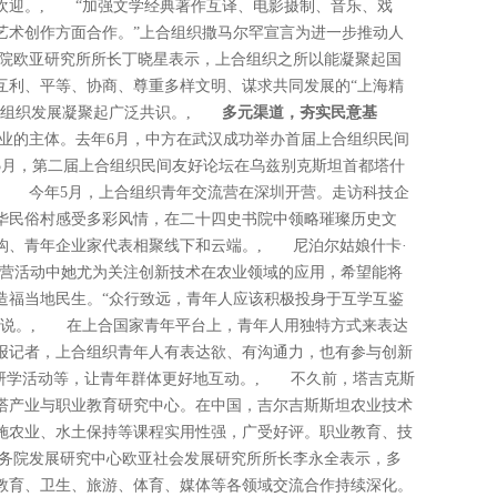
欢迎。, “加强文学经典著作互译、电影摄制、音乐、戏
艺术创作方面合作。”上合组织撒马尔罕宣言为进一步推动人
院欧亚研究所所长丁晓星表示，上合组织之所以能凝聚起国
互利、平等、协商、尊重多样文明、谋求共同发展的“上海精
合组织发展凝聚起广泛共识。,
多元渠道，夯实民意基
业的主体。去年6月，中方在武汉成功举办首届上合组织民间
5月，第二届上合组织民间友好论坛在乌兹别克斯坦首都塔什
, 今年5月，上合组织青年交流营在深圳开营。走访科技企
华民俗村感受多彩风情，在二十四史书院中领略璀璨历史文
构、青年企业家代表相聚线下和云端。, 尼泊尔姑娘什卡·
流营活动中她尤为关注创新技术在农业领域的应用，希望能将
造福当地民生。“众行致远，青年人应该积极投身于互学互鉴
尔说。, 在上合国家青年平台上，青年人用独特方式来表达
报记者，上合组织青年人有表达欲、有沟通力，也有参与创新
、研学活动等，让青年群体更好地互动。, 不久前，塔吉克斯
塔产业与职业教育研究中心。在中国，吉尔吉斯斯坦农业技术
施农业、水土保持等课程实用性强，广受好评。职业教育、技
务院发展研究中心欧亚社会发展研究所所长李永全表示，多
教育、卫生、旅游、体育、媒体等各领域交流合作持续深化。