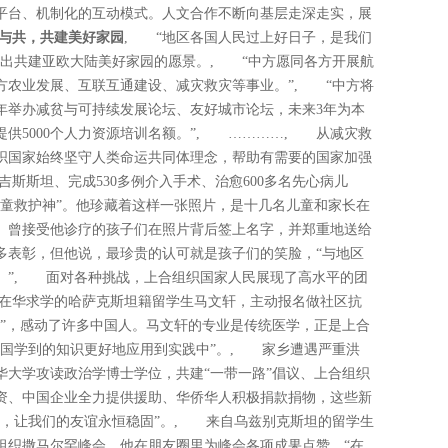
平台、机制化的互动模式。人文合作不断向基层走深走实，展
与共，共建美好家园
, “地区各国人民过上好日子，是我们
递出共建亚欧大陆美好家园的愿景。, “中方愿同各方开展航
方农业发展、互联互通建设、减灾救灾等事业。”, “中方将
年举办减贫与可持续发展论坛、友好城市论坛，未来3年为本
提供5000个人力资源培训名额。”, …………, 从减灾救
织国家始终坚守人类命运共同体理念，帮助有需要的国家加强
斯斯坦、完成530多例介入手术、治愈600多名先心病儿
儿童救护神”。他珍藏着这样一张照片，是十几名儿童和家长在
。曾接受他诊疗的孩子们在照片背后签上名字，并郑重地送给
多表彰，但他说，最珍贵的认可就是孩子们的笑脸，“与地区
。”, 面对各种挑战，上合组织国家人民展现了高水平的团
在华求学的哈萨克斯坦籍留学生马文轩，主动报名做社区抗
人”，感动了许多中国人。马文轩的专业是传统医学，正是上合
中国学到的知识更好地应用到实践中”。, 家乡遭遇严重洪
华大学攻读政治学博士学位，共建“一带一路”倡议、上合组织
资、中国企业全力提供援助、华侨华人积极捐款捐物，这些新
助，让我们的友谊永恒稳固”。, 来自乌兹别克斯坦的留学生
组织撒马尔罕峰会，他在朋友圈里为峰会各项成果点赞。“在