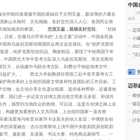
5
合作组织发展最牢固的基础在于文明互鉴，最深厚的力量在
战在 ...
国家山水相邻、文化相融，友好交往深入人心。各国民众努
人民相知相亲的桥梁。,
交流互鉴，延续友好交往
, “丝路
·
迈菲
。日前，在撒马尔罕举办的“上合之窗”活动中，中国各民族
·
小罐
中国和乌兹别克斯坦两国民众再次走近彼此。在“哈萨克斯坦
·
20
、瓷器，哈萨克斯坦丝织品、陶瓷制品，展现了中哈两国千年
·
“沽
始，中国西北大学中亚考古队深入乌兹别克斯坦、塔吉克斯坦
断壮大，从组建中乌联合考古队，到费尔干纳盆地考古中、
日益扩大。, 西北大学副教授任萌曾三赴中亚开展考古工
保护和传承好上合组织国家文明多样性是团队的工作目标。工
护文物，会主动分享文化遗址线索，提供各种帮助，还邀请他
·
帮扶
调查，我们进一步证实古丝绸之路沿线文明多元多彩、和谐共
·
锚定
合作，感受到当地民众的热情。可以说，这是古丝绸之路上友
道，构建更加紧密的人文共同体，上合组织国家一直在努
·
20
乐家冼星海与哈音乐家拜卡达莫夫的动人友谊；中俄联合创
·
计划
艺术的深度融合；吉尔吉斯斯坦上演中国中央歌剧院原创歌剧
影节、摄影展、非遗展、书法大赛、特色商品展销节……一