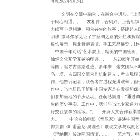
时间:2022年9月24日
“文明在交流中融合，在融合中进步。”上海
于民心相通。, 友相伴，合则兴。上合组织
力续写心灵相通、和合共生的故事，搭建起
明珠”撒马尔罕见证了古丝绸之路的灿烂和辉煌
服饰展示、舞龙舞狮表演、手工艺品展览，让
—中国千年对话”艺术展上，精美的中国绘画
灿烂文化互学互鉴的印迹。, 从2009年开
等国，追寻古丝路遗迹。多年来，这支团队不
乌、塔、吉四国交流合作机制建立，考古规模
作。他告诉记者，联合考古过程充满艰辛，但
作中，当地居民了解到中国专家是在发掘和保
们参加当地的节庆活动。任萌感慨道：“通过
生的历史事实。工作中，我们与当地专家通力
好交往故事的延续。”, 开辟人文合作新渠
力。, 中哈合拍电影《音乐家》讲述中国音
排京剧《叶甫盖尼·奥涅金》展现文学与戏剧
《玛纳斯》传递两国情谊……, 艺术节、电