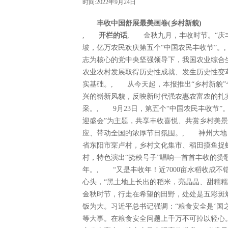
时间:2022年9月24日
丰收中国舒展最美画卷(乡村新貌)
,
开栏的话
, 金秋九月，丰收时节。“庆
坡，亿万农民欢庆第五个“中国农民丰收节”。
志为核心的党中央坚强领导下，我国农业综合
农业农村发展取得历史性成就、发生历史性变
实基础。, 从今天起，本报推出“乡村新貌
兴的崭新风貌，反映新时代强农惠农富农的扎
采。, 9月23日，第五个“中国农民丰收节
迎盛会”为主题，共享丰收喜悦、共赏乡村美
应、带动全国的浓厚节日氛围。, 神州大地
省东阳市寀卢村，乡村文化集市、稻田摸鱼捉
村，特色演出“挠秧号子”唱响一首首丰收的
年。, “又是丰收年！近7000亩水稻收成
心头，“黑土地上长出的稻米，亮晶晶、甜糯
金秋时节，行走在希望的田野，处处是五彩斑
饭为大。习近平总书记强调：“粮食安全是‘国之
等大事。在粮食安全问题上千万不可掉以轻心