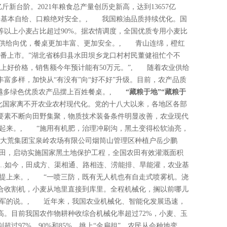
新台阶。2021年粮食总产量创历史新高，达到13657亿
谷物基本自给、口粮绝对安全。, 我国粮油品质持续优化。国
等以上小麦占比超过90%。据农情调度，全国优质专用小麦比
。, 供给向优，餐桌更加丰富、更加安全。, 青山连绵，橙红
轮番上市。”湖北省秭归县水田坝乡龙口村村民董健祖忙个不
上好价格，销售额今年预计能有50万元。”, 随着农业供给
富多样，加快从“有没有”向“好不好”升级。目前，农产品质
来越多绿色优质农产品摆上百姓餐桌。,
“藏粮于地”“藏粮于
化国家离不开农业农村现代化。党的十八大以来，各地区各部
要素不断向田野集聚，物质技术装备条件明显改善，农业现代
起来。, “施用有机肥，治理冲刷沟，黑土变得松软油亮，
北大荒集团宝泉岭农场有限公司烟筒山管理区种植户岳少鹏
农田，启动实施国家黑土地保护工程，全国农田有效灌溉面积
7亿亩……如今，田成方、渠相通、路相连、涝能排、旱能灌，农业基
提上来。, “一喷三防，既有无人机也有自走式喷雾机。浇
合收割机，小麦从地里直接到库里。全程机械化，搁以前哪儿
刘军的说。, 近年来，我国农业机械化、智能化发展迅速，
高。目前我国农作物耕种收综合机械化率超过72%，小麦、玉
过97%、90%和85%。挑上“金扁担”，农民从会种地变