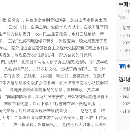
5
战在 ...
丰收 迎盛会”，从鱼米之乡到雪域河谷，从白山黑水到黄土高
, “三农”向好，全局主动。党的十八大以来，在以习近平同
·
迈菲
生产能力稳步提升，农村民生显著改善，乡村面貌焕然一新，
·
小罐
革。“三农”发展不断延续好势头，为应变局、稳大局奠定了坚
·
20
”专栏，充分报道全面建设社会主义现代化国家新征程上乡村振
·
“沽
实措施，展现亿万农民团结奋斗、踔厉奋发的时代风
”。四川成都、北京昌平两地同步举办主场庆祝活动，以“庆丰收
景、共尝农特产品、共品农耕文化，形成了两地联动、南北呼
，亿万乡亲，扭秧歌、划旱船、晒五谷，喜笑颜开。在浙江
虾等农趣活动吸引众多乡亲参与；在天津市津南区小站镇会馆
·
帮扶
赞歌……各地开展群众喜闻乐见的活动，喜庆丰收，共享丰
·
锚定
不错。”闻着阵阵稻香，黑龙江省宁安市小朱家村村民程连坤喜上
糯，丰收节有优惠，欢迎下单！”程连坤在网上做起直播。,
·
20
斓的景致，处处洋溢着欢庆丰收的喜悦。, 悠悠万事，吃
·
计划
大者’。”“保障粮食等重要农产品供给安全，是‘三农’工作头
。”, 农业根基稳，发展底气足。党的十八大以来，我国粮