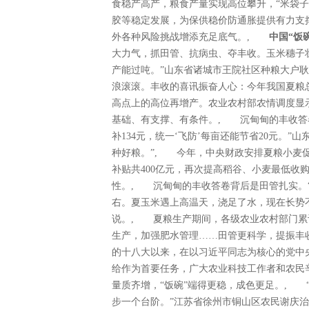
食稳产高产，粮食产量实现高位攀升，“米袋子
胶等稳定发展，为保供稳价防通胀提供有力支
外各种风险挑战增添充足底气。,
中国“饭
大力气，抓田管、抗病虫、夺丰收。玉米穗子壮
产能过吨。”山东省诸城市王院社区种粮大户
浪滚滚。丰收的喜讯振奋人心：今年我国夏粮总产量
高点上的高位再增产。农业农村部农情调度显
基础、有支撑、有条件。, 沉甸甸的丰收答
补134元，统一‘飞防’每亩还能节省20元。
种好粮。”, 今年，中央财政安排夏粮小麦
补贴共400亿元，再次提高稻谷、小麦最低收
性。, 沉甸甸的丰收答卷背后是田管扎实。“小
右。夏玉米遇上高温天，浇足了水，现在长势
说。, 夏粮生产期间，各级农业农村部门累计
生产，加强肥水管理……田管更科学，提振丰
的十八大以来，在以习近平同志为核心的党中
给作为首要任务，广大农业科技工作者和农
量质齐增，“饭碗”端得更稳，成色更足。, “
步一个台阶。”江苏省徐州市铜山区农民谢庆