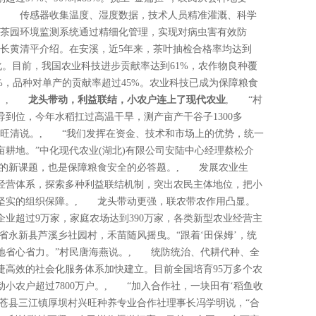
。, 传感器收集温度、湿度数据，技术人员精准灌溉、科学
网茶园环境监测系统通过精细化管理，实现对病虫害有效防
事长黄清平介绍。在安溪，近5年来，茶叶抽检合格率均达到
化。目前，我国农业科技进步贡献率达到61%，农作物良种覆
5%，品种对单产的贡献率超过45%。农业科技已成为保障粮食
力。,
龙头带动，利益联结，小农户连上了现代农业
, “村
到位，今年水稻扛过高温干旱，测产亩产干谷子1300多
曹旺清说。, “我们发挥在资金、技术和市场上的优势，统一
多亩耕地。”中化现代农业(湖北)有限公司安陆中心经理蔡松介
的新课题，也是保障粮食安全的必答题。, 发展农业生
经营体系，探索多种利益联结机制，突出农民主体地位，把小
坚实的组织保障。, 龙头带动更强，联农带农作用凸显。
企业超过9万家，家庭农场达到390万家，各类新型农业经营主
永新县芦溪乡社园村，禾苗随风摇曳。“跟着‘田保姆’，统
地省心省力。”村民唐海燕说。, 统防统治、代耕代种、全
捷高效的社会化服务体系加快建立。目前全国培育95万多个农
小农户超过7800万户。, “加入合作社，一块田有‘稻鱼收
旺苍县三江镇厚坝村兴旺种养专业合作社理事长冯学明说，“合