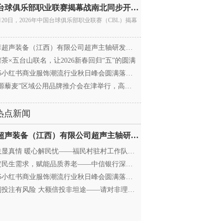
中国台球俱乐部职业联赛揭幕战南北同步开杆 首届CBL
月20日，2026年中国台球俱乐部职业联赛（CBL）揭幕
超声装备（江西）有限公司超声主轴研发和生产项
茶×五台山联名，让2026新春回归“五”的圆满
25小红书商业服饰潮流行业秋日峰会圆满落幕，携手
源藜麦”区域公用品牌推介会在津举行，高蛋白产业
热点新闻
迈菲超声装备（江西）有限公司超声主轴研发和生产项
显真情 暖心解民忧——福民村驻村工作队与村委心系
民生需求，赋能品质养老——中信银行深圳分行养老
25小红书商业服饰潮流行业秋日峰会圆满落幕，携手
投注有风险 大额倍投非坦途——请对非理性购彩说“