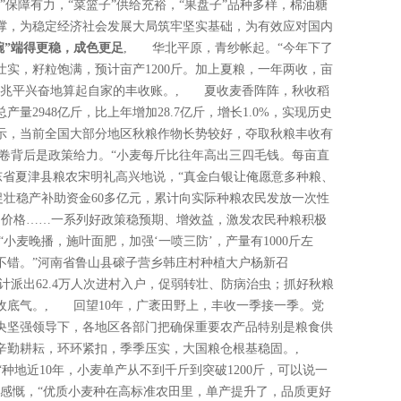
”保障有力，“菜篮子”供给充裕，“果盘子”品种多样，棉油糖
撑，为稳定经济社会发展大局筑牢坚实基础，为有效应对国内
碗”端得更稳，成色更足
, 华北平原，青纱帐起。“今年下了
实，籽粒饱满，预计亩产1200斤。加上夏粮，一年两收，亩
耿兆平兴奋地算起自家的丰收账。, 夏收麦香阵阵，秋收稻
2948亿斤，比上年增加28.7亿斤，增长1.0%，实现历史
示，当前全国大部分地区秋粮作物长势较好，夺取秋粮丰收有
卷背后是政策给力。“小麦每斤比往年高出三四毛钱。每亩直
”山东省夏津县粮农宋明礼高兴地说，“真金白银让俺愿意多种粮、
促壮稳产补助资金60多亿元，累计向实际种粮农民发放一次性
购价格……一系列好政策稳预期、增效益，激发农民种粮积极
麦晚播，施叶面肥，加强‘一喷三防’，产量有1000斤左
不错。”河南省鲁山县磙子营乡韩庄村种植大户杨新召
派出62.4万人次进村入户，促弱转壮、防病治虫；抓好秋粮
收底气。, 回望10年，广袤田野上，丰收一季接一季。党
央坚强领导下，各地区各部门把确保重要农产品特别是粮食供
民辛勤耕耘，环环紧扣，季季压实，大国粮仓根基稳固。,
种地近10年，小麦单产从不到千斤到突破1200斤，可以说一
治感慨，“优质小麦种在高标准农田里，单产提升了，品质更好