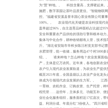
为“慧”种地。, 科技含量高，支撑硬起来
施肥，数字茶园让茶叶品质更佳。“智能物联
控。”福建省安溪县誉丰国心茶业有限公司董
100%。, 农业现代化关键是农业科技现代
盖率超过96%，自主选育品种面积占比超过9
安全和重要农产品供给的强劲引擎和根本动
集体与中化合作，耕种收销都有人管，技术指导
斤。”湖北省安陆市辛榨乡陈汪村党支部书记
水肥管理，统一收储，服务周边47个村5000
绍。, 谁来种地？怎么种地？农业发展面临
产，主体是亿万农民。近年来，各地创新农业
农户引入现代农业发展轨道，为农业生产提供
截至2021年底，全国县级以上农业产业化龙头
体成为引领现代农业发展的生力军。, 江西省
一育秧、农机作业、订购农资、生产托管，种
程托管……这些年，主体多元、功能互补、便
业社会化服务组织，服务面积近17亿亩次，带动
益、利润分成、年底分红’3份收入。”四川省