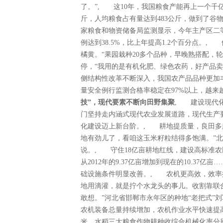
了。”, 这10年，我国粮食产能再上一个千亿斤
斤，人均粮食占有量达到483公斤，做到了
家粮食和物资储备局监测显示，今年主产区二
例达到38.5%，比上年提高1.2个百分点
橘黄。“果园栽种20多个品种，早晚熟搭配，
停，“我用的是有机化肥、绿色农药，好产品卖
侧结构性改革不断深入，我国农产品品种更加丰
量安全例行监测合格率稳定在97%以上，越
技”，现代要素不断向田野集聚
, 建设现代
门坚持走内涵式现代农业发展道路，现代生产
化建设迈上新台阶。, 耕地提质量，良田多
地有劲儿了，看咱这玉米籽粒结得多饱满。”
说。, 守住18亿亩耕地红线，建设高标准
从2012年的9.37亿亩增加到现在的10.3
础设施条件明显改善。, 农机更高效，效率
地用滴灌，就是拧个水龙头的事儿。收割靠联
敢想。”河北省邯郸市永年区的种地“老把式”
农机装备总量持续增加，农机作业水平快速提
米、水稻三大粮食作物耕种收综合机械化率分别超