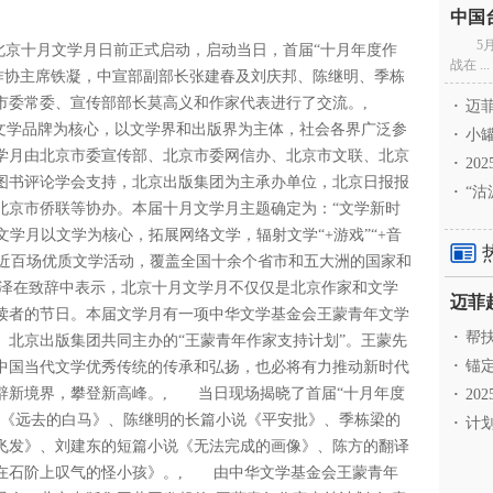
5
届北京十月文学月日前正式启动，启动当日，首届“十月年度作
战在 ...
作协主席铁凝，中宣部副部长张建春及刘庆邦、陈继明、季栋
京市委常委、宣传部部长莫高义和作家代表进行了交流。,
·
迈菲
月”文学品牌为核心，以文学界和出版界为主体，社会各界广泛参
·
小罐
学月由北京市委宣传部、北京市委网信办、北京市文联、北京
·
20
图书评论学会支持，北京出版集团为主承办单位，北京日报报
·
“沽
北京市侨联等协办。本届十月文学月主题确定为：“文学新时
文学月以文学为核心，拓展网络文学，辐射文学“+游戏”“+音
划举办近百场优质文学活动，覆盖全国十余个省市和五大洲的国家和
泽在致辞中表示，北京十月文学月不仅仅是北京作家和文学
读者的节日。本届文学月有一项中华文学基金会王蒙青年文学
·
帮扶
、北京出版集团共同主办的“王蒙青年作家支持计划”。王蒙先
·
锚定
中国当代文学优秀传统的传承和弘扬，也必将有力推动新时代
辟新境界，攀登新高峰。, 当日现场揭晓了首届“十月年度
·
20
说《远去的白马》、陈继明的长篇小说《平安批》、季栋梁的
·
计划
飞发》、刘建东的短篇小说《无法完成的画像》、陈方的翻译
在石阶上叹气的怪小孩》。, 由中华文学基金会王蒙青年