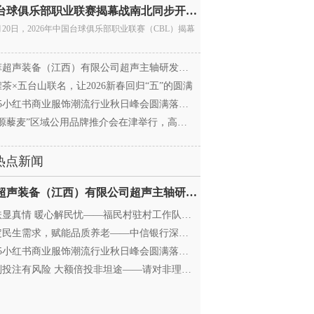
中国台球俱乐部职业联赛揭幕战南北同步开杆 首届CBL
月20日，2026年中国台球俱乐部职业联赛（CBL）揭幕
超声装备（江西）有限公司超声主轴研发和生产项
茶×五台山联名，让2026新春回归“五”的圆满
25小红书商业服饰潮流行业秋日峰会圆满落幕，携手
源藜麦”区域公用品牌推介会在津举行，高蛋白产业
热点新闻
迈菲超声装备（江西）有限公司超声主轴研发和生产项
显真情 暖心解民忧——福民村驻村工作队与村委心系
民生需求，赋能品质养老——中信银行深圳分行养老
25小红书商业服饰潮流行业秋日峰会圆满落幕，携手
投注有风险 大额倍投非坦途——请对非理性购彩说“