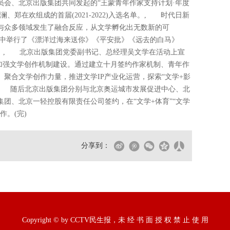
员会、北京出版集团共同发起的“王蒙青年作家支持计划·年度
郑在欢组成的首届(2021-2022)入选名单。, 时代日新
与众多领域发生了融合反应，从文学孵化出无数新的可
中举行了《漂洋过海来送你》《平安批》《远去的白马》
式。, 北京出版集团党委副书记、总经理吴文学在活动上宣
在加强文学创作机制建设。通过建立十月签约作家机制、青年作
聚合文学创作力量，推进文学IP产业化运营，探索“文学+影
。, 随后北京出版集团分别与北京奥运城市发展促进中心、北
团、北京一轻控股有限责任公司签约，在“文学+体育”“文学
作。(完)
分享到：
Copyright © by CCTV民生报，未 经 书 面 授 权 禁 止 使 用