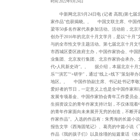
时间:2022年9月24日
中新网北京9月24日电 (记者 高凯)第七
家作品”也获揭晓。, 中国文联主席、中国
梁等50多名作家代表参加活动。活动前，北
创办于2016年的北京十月文学月，是以“十
与的全市性文学主题活动。第七届北京十月文
市西城区委区政府主办，中国作家协会、中国
业集团、北京发行集团、北京作家协会承办。
代•人民新史诗”。, 据介绍，本届北京十月
乐”“演艺”“+研学”，通过“线上+线下”策
地区。, 中国作协副主席、书记处书记李敬
爱好者的节日，一定意义上也是全中国作家和
发展专项基金、中国作家协会青年工作委员会
生捐资设立的青年作家支持计划，不仅体现着
的青年作家面向未来展开无穷的创造，不断开
作家作品”。入选的作品有：朱秀海的长篇小
报告文学《西海固笔记》、葛亮的中篇小说《
作品《我的孩子们》以及徐瑾的短篇童话《坐