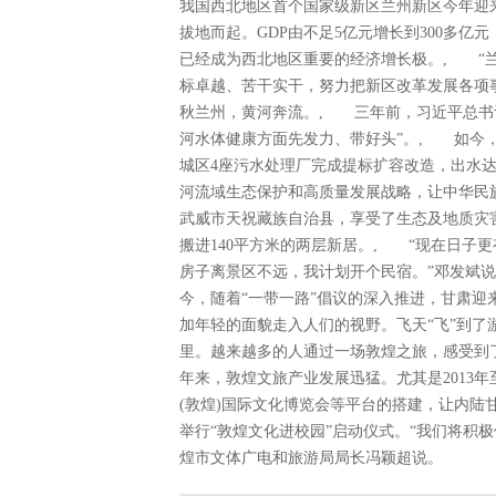
我国西北地区首个国家级新区兰州新区今年迎
拔地而起。GDP由不足5亿元增长到300多
已经成为西北地区重要的经济增长极。, “
标卓越、苦干实干，努力把新区改革发展各项
秋兰州，黄河奔流。, 三年前，习近平总书
河水体健康方面先发力、带好头”。, 如今，
城区4座污水处理厂完成提标扩容改造，出水
河流域生态保护和高质量发展战略，让中华民
武威市天祝藏族自治县，享受了生态及地质灾
搬进140平方米的两层新居。, “现在日子
房子离景区不远，我计划开个民宿。”邓发斌
今，随着“一带一路”倡议的深入推进，甘肃
加年轻的面貌走入人们的视野。飞天“飞”到
里。越来越多的人通过一场敦煌之旅，感受到
年来，敦煌文旅产业发展迅猛。尤其是2013年
(敦煌)国际文化博览会等平台的搭建，让内陆
举行“敦煌文化进校园”启动仪式。“我们将积
煌市文体广电和旅游局局长冯颖超说。