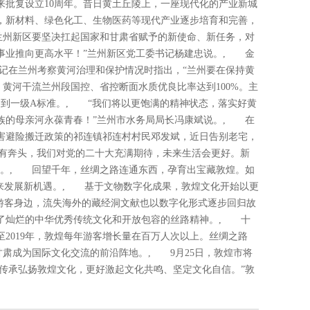
来批复设立10周年。昔日黄土丘陵上，一座现代化的产业新城
亿元，新材料、绿色化工、生物医药等现代产业逐步培育和完善，
兰州新区要坚决扛起国家和甘肃省赋予的新使命、新任务，对
事业推向更高水平！”兰州新区党工委书记杨建忠说。, 金
记在兰州考察黄河治理和保护情况时指出，“兰州要在保持黄
黄河干流兰州段国控、省控断面水质优良比率达到100%。主
达到一级A标准。, “我们将以更饱满的精神状态，落实好黄
族的母亲河永葆青春！”兰州市水务局局长冯康斌说。, 在
害避险搬迁政策的祁连镇祁连村村民邓发斌，近日告别老宅，
更有奔头，我们对党的二十大充满期待，未来生活会更好。新
说。, 回望千年，丝绸之路连通东西，孕育出宝藏敦煌。如
迎来发展新机遇。, 基于文物数字化成果，敦煌文化开始以更
了游客身边，流失海外的藏经洞文献也以数字化形式逐步回归故
了灿烂的中华优秀传统文化和开放包容的丝路精神。, 十
至2019年，敦煌每年游客增长量在百万人次以上。丝绸之路
甘肃成为国际文化交流的前沿阵地。, 9月25日，敦煌市将
极传承弘扬敦煌文化，更好激起文化共鸣、坚定文化自信。”敦