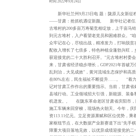
时间:2022年9月24日
新华社兰州9月23日电 题：陇原儿女新征
——甘肃：抢抓机遇绽新颜, 新华社记者任
古堆村的200多亩万寿菊竞相绽放，上千亩马
到元古堆村，入户看望老党员和困难群众。“
众牢记在心，尽锐出战，精准发力，打响脱贫攻坚
配收入增长了七倍多，特色种植业蓬勃兴旺，
获迎接党的二十大胜利召开。”元古堆村村委
来，甘肃省经济稳步增长，GDP2021年首破
乱到治，大见成效”，黄河流域生态保护和高
在80%左右，民生福祉不断提升……, “着
记对甘肃工作作出的重要指示。当前，甘肃省
县域行动。工业领域招大引强，新能源、装备
机迸发。, 在陇东革命老区甘肃省庆阳市，国
施工车辆来回穿梭，现场热火朝天。今年，庆阳
资113.11亿元。立足资源禀赋和区位优势
家枢纽节点，在大数据产业新赛道下出“先手棋
障重大项目落地见效，以优异成绩迎接党的二