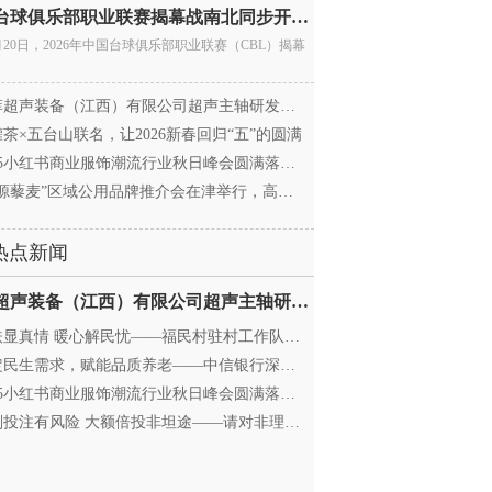
中国台球俱乐部职业联赛揭幕战南北同步开杆 首届CBL
月20日，2026年中国台球俱乐部职业联赛（CBL）揭幕
超声装备（江西）有限公司超声主轴研发和生产项
茶×五台山联名，让2026新春回归“五”的圆满
25小红书商业服饰潮流行业秋日峰会圆满落幕，携手
源藜麦”区域公用品牌推介会在津举行，高蛋白产业
热点新闻
迈菲超声装备（江西）有限公司超声主轴研发和生产项
显真情 暖心解民忧——福民村驻村工作队与村委心系
民生需求，赋能品质养老——中信银行深圳分行养老
25小红书商业服饰潮流行业秋日峰会圆满落幕，携手
投注有风险 大额倍投非坦途——请对非理性购彩说“