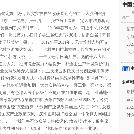
5
程锚定新目标，以实实在在的收获喜迎党的二十大胜利召开
战在 ...
卫东、王铭禹、张玉洁, 陇中黄土高原，定西市渭源县元
铃薯也到了采挖时节。, 2013年春节前夕，习近平总书记来
·
迈菲
咱们一块儿努力，把日子越过越红火”的嘱托，甘肃全省干部群
·
小罐
的关键一役。, 2012年至2021年，元古堆村人均可支
·
20
乡村旅游如火如荼。, “村民们忙着抢收，以实实在在的收
·
“沽
会主任郭连兵说。, 十年变迁，日新月异。党的十八大以
万亿元大关，经济综合实力大幅提升；祁连山生态环境保护“由
质量发展战略深入推进；民生支出占财政支出比例近年来保持
力转变经济发展方式，推进经济结构战略性调整”是习近平总书
处在战略机遇叠加期，大力实施强科技、强工业、强省会、强
·
帮扶
制造、有色冶金等千亿级产业链正在加快形成，老工业基地生
·
锚定
家数据中心集群(甘肃·庆阳)“东数西算”产业园区内，各类
市围绕“东数西算”大数据产业谋划实施重大项目12个，总投
·
20
，乘着国家产业政策东风，庆阳正积极打造全国一体化算力网络国
·
计划
”。, “我们将不负众望，持续深化‘放管服’改革，服务保
十大胜利召开！”庆阳市工业和信息化局局长丑一斐说。,